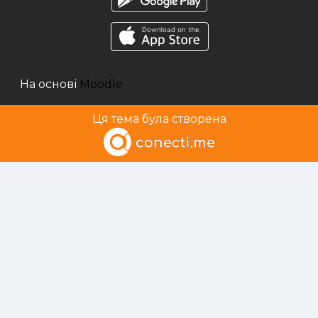
На основі
Moodle
Ця тема була створена