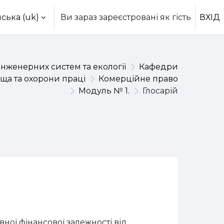
ська ‎(uk)‎
Ви зараз зареєстровані як гість
ВХІД
інженерних систем та екології
Кафедри
ща та охорони праці
Комерційне право
Модуль № 1.
Глосарій
овної фінансової залежності від