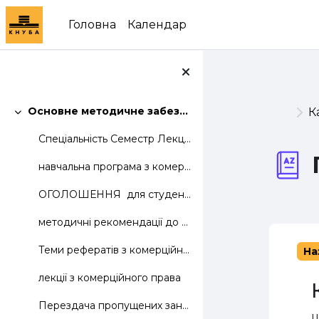
Перейти до головного вмісту
Головна
Календар
Основне методичне забезпечення дисципліни
К
Згорнути
Спеціальність Семестр Лекцій Лаб. Практ....
навчальна програма з комерційного права
ОГОЛОШЕННЯ для студентів групи ТКД 31: перед п...
методичні рекомендації до оформлення індивідуального завдання
Теми рефератів з комерційного права
На
лекції з комерційного права
Перездача пропущених занять з комерційного права.