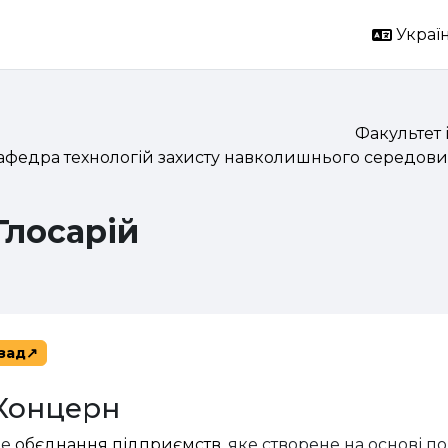
Україн
Факультет 
афедра технологій захисту навколишнього середови
Глосарій
зад
Концерн
це
обєднання підприємств
, яке створене на основі п