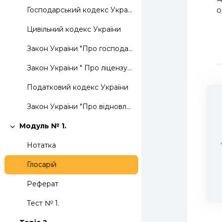
о
Господарський кодекс України
Цивільний кодекс України
Закон України "Про господарські товариства"
Закон України " Про ліцензування окремих видів господарської діяльності"
Податковий кодекс України
Закон України "Про відновлення платоспроможності боржника або визнання його банкрутом"
Модуль № 1.
Згорнути
Нотатка
Глосарій
Реферат
Тест № 1.