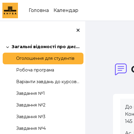
Перейти до головного вмісту
Головна
Календар
Загальні відомості про дисципліну:
Згорнути
Оголошення для студентів
Робоча програма
Варіанти завдань до курсової роботи
Завдання №1
Завдання №2
До 
Кон
Завдання №3
145
Завдання №4
Ас.