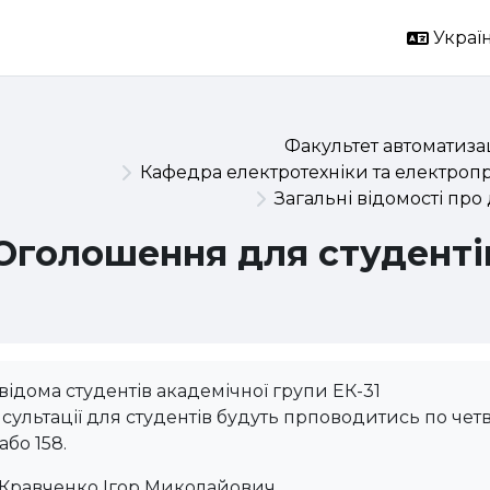
Україн
Факультет автоматизац
Кафедра електротехніки та електроп
Загальні відомості про
Оголошення для студенті
відома студентів академічної групи ЕК-31
сультації для студентів будуть прповодитись по четве
 або 158.
 Кравченко Ігор Миколайович.