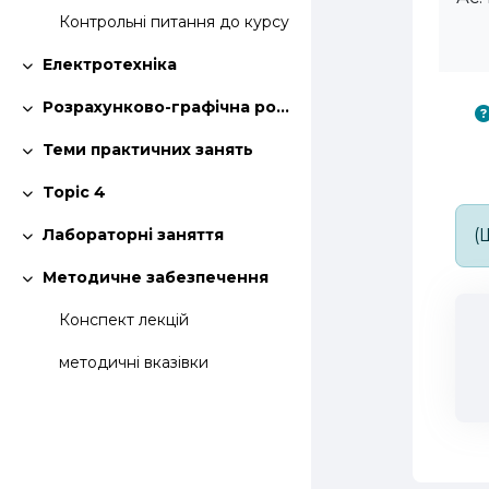
Контрольні питання до курсу
Електротехніка
Згорнути
Розрахунково-графічна робота
Згорнути
Теми практичних занять
Згорнути
Topic 4
Згорнути
(
Лабораторні заняття
Згорнути
Методичне забезпечення
Згорнути
Конспект лекцій
методичні вказівки