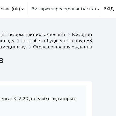
ська ‎(uk)‎
Ви зараз зареєстровані як гість
ВХІД
ії і інформаційних технологій
Кафедри
риводу
Інж. забезп. будівель і споруд ЕК
 дисципліну:
Оголошення для студентів
в
ргах 3 12-20 до 15-40 в аудиторіях