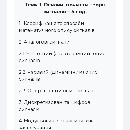
Тема
1.
Основні поняття теорії
сигналів
– 4 год.
1
.
Класифікація та способи
математичного опису сигналів
2.
Аналогові сигнали
2.1.
Частотний (спектральний) опис
сигналів
2.2.
Часовий (динамічний) опис
сигналів
2.3.
Операторний опис сигналів
3.
Дискретизовані та цифрові
сигнали
4.
Модульовані сигнали та їхнє
застосування