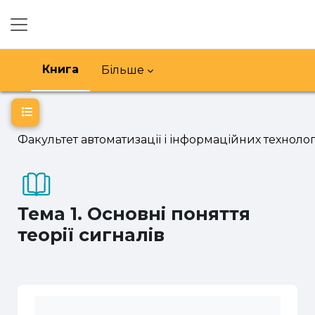
Перейти до головного вмісту
Бокова панель
Книга
Більше
Відкритий покажчик курсу
Факультет автоматизації і інформаційних технолог
Тема 1. Основні поняття
теорії сигналів