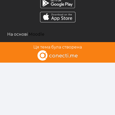
На основі
Moodle
Ця тема була створена