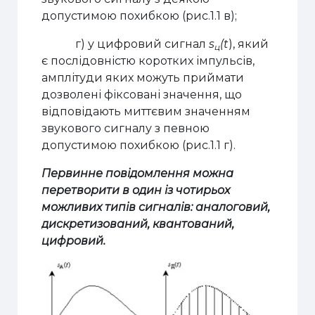
допустимою похибкою (рис.1.1 в);
г) у цифровий сигнал
s
(t
), який
ц
є послідовністю коротких імпульсів,
амплітуди яких можуть приймати
дозволені фіксовані значення, що
відповідають миттєвим значенням
звукового сигналу з певною
допустимою похибкою (рис.1.1 г).
Первинне повідомлення можна
перетворити в один із чотирьох
можливих типів сигналів: аналоговий,
дискретизований, квантований,
цифровий.