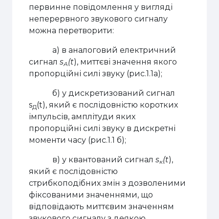
первинне повідомлення у вигляді
неперервного звукового сигналу
можна перетворити:
а) в аналоговий електричний
сигнал
s
(t
), миттєві значення якого
A
пропорційні силі звуку (рис.1.1а);
б) у дискретизований сигнал
s
(t), який є послідовністю коротких
Д
імпульсів, амплітуди яких
пропорційні силі звуку в дискретні
моменти часу (рис.1.1 б);
в) у квантований сигнал
s
(t
),
к
який є послідовністю
стрибкоподібних змін з дозволеними
фіксованими значеннями, що
відповідають миттєвим значенням
звукового сигналу з деякою