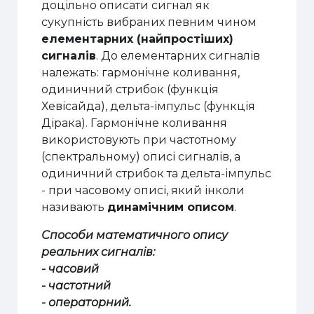
доцільно описати сигнал як
сукупність вибраних певним чином
елементарних (найпростіших)
сигналів
. До елементарних сигналів
належать: гармонічне коливання,
одиничний стрибок (функція
Хевісайда), дельта-імпульс (функція
Дірака). Гармонічне коливання
використовують при частотному
(спектральному) описі сигналів, а
одиничний стрибок та дельта-імпульс
- при часовому описі, який інколи
називають
динамічним описом
.
Способи математичного опису
реальних сигналів:
- часовий
- частотний
- операторний.