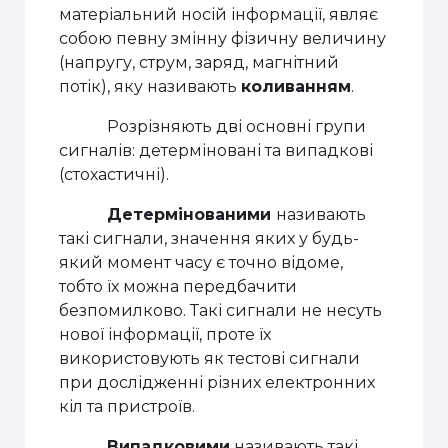
матеріальний носій інформації, являє
собою певну змінну фізичну величину
(напругу, струм, заряд, магнітний
потік), яку називають
коливанням
.
Розрізняють дві основні групи
сигналів: детерміновані та випадкові
(стохастичні).
Детермінованими
називають
такі сигнали, значення яких у будь-
який момент часу є точно відоме,
тобто їх можна передбачити
безпомилково. Такі сигнали не несуть
нової інформації, проте їх
використовують як тестові сигнали
при дослідженні різних електронних
кіл та пристроїв.
Випадковими
називають такі