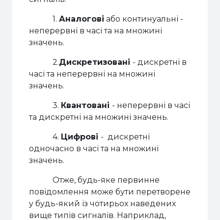
1.
Аналогові
або континуальні -
неперервні в часі та на множині
значень.
2.
Дискретизовані
- дискретні в
часі та неперервні на множині
значень.
3.
Квантовані
- неперервні в часі
та дискретні на множині значень.
4.
Цифрові
- дискретні
одночасно в часі та на множині
значень.
Отже, будь-яке первинне
повідомлення може бути перетворене
у будь-який із чотирьох наведених
вище типів сигналів. Наприклад,