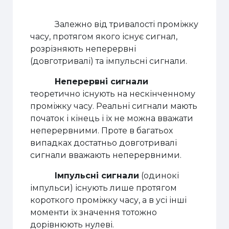
Залежно від тривалості проміжку
часу, протягом якого існує сигнал,
розрізняють неперервні
(довготривалі) та імпульсні сигнали.
Неперервні сигнали
теоретично існують на нескінченному
проміжку часу. Реальні сигнали мають
початок і кінець і їх не можна вважати
неперервними. Проте в багатьох
випадках достатньо довготривалі
сигнали вважають неперервними.
Імпульсні сигнали
(одинокі
імпульси) існують лише протягом
короткого проміжку часу, а в усі інші
моменти їх значення тотожно
дорівнюють нулеві.