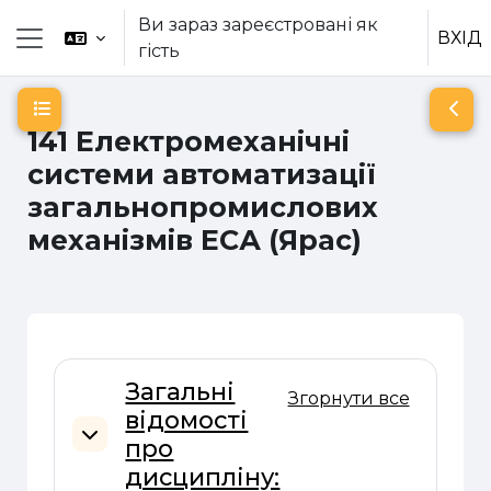
Перейти до головного вмісту
Ви зараз зареєстровані як
ВХІД
гість
Бокова панель
Відкритий покажчик курсу
Відк
141 Електромеханічні
системи автоматизації
загальнопромислових
механізмів ЕСА (Ярас)
Схема розділу
Загальні
Згорнути все
відомості
про
Згорнути
дисципліну: