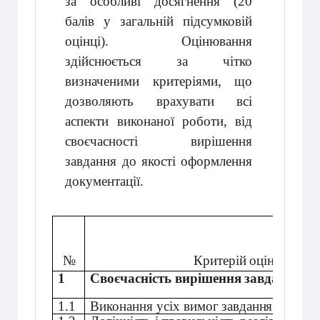
за особливі досягнення (20
балів у загальній підсумковій
оцінці). Оцінювання
здійснюється за чітко
визначеними критеріями, що
дозволяють врахувати всі
аспекти виконаної роботи, від
своєчасності вирішення
завдання до якості оформлення
документації.
№
Критерій
оцінювання
1
Своєчасність
вирішення
завдання
1.1
Виконання
усіх
вимог
завдання