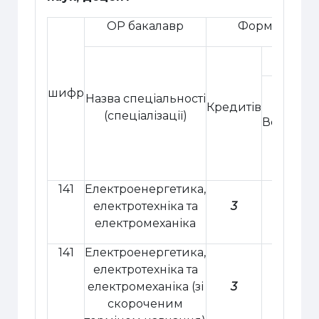
ОР бакалавр
Форма 
Обся
шифр
Назва спеціальності
Кредитів
(спеціалізації)
Всього
Р
141
Електроенергетика,
електротехніка та
3
90
електромеханіка
141
Електроенергетика,
електротехніка та
електромеханіка
(зі
3
90
скороченим