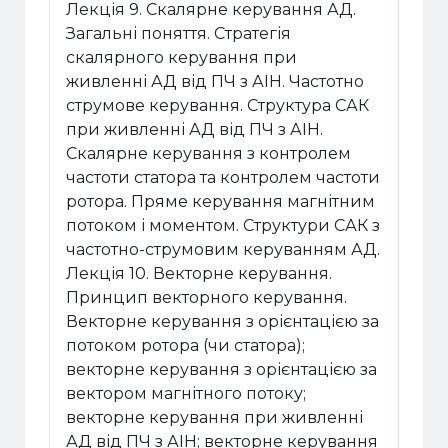
Лекція 9. Скалярне керування АД.
Загальні поняття. Стратегія
скалярного керування при
живленні АД від ПЧ з АІН. Частотно
струмове керування. Структура САК
при живленні АД від ПЧ з АІН.
Скалярне керування з контролем
частоти статора та контролем частоти
ротора. Пряме керування магнітним
потоком і моментом. Структури САК з
частотно-струмовим керуванням АД.
Лекція 10. Векторне керування.
Принцип векторного керування.
Векторне керування з орієнтацією за
потоком ротора (чи статора);
векторне керування з орієнтацією за
вектором магнітного потоку;
векторне керування при живленні
АД від ПЧ з АІН; векторне керування