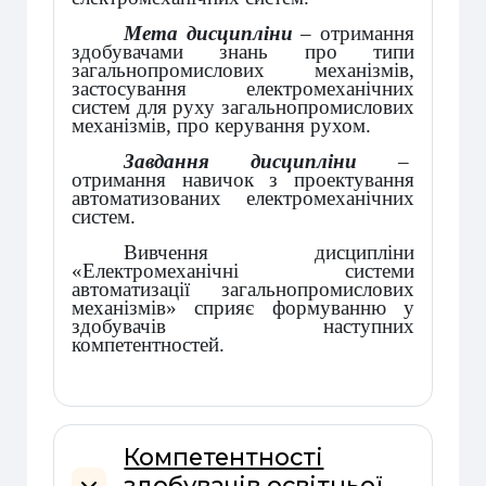
Мета дисципліни
– отримання
здобувачами знань про типи
загальнопромислових механізмів,
застосування електромеханічних
систем для руху загальнопромислових
механізмів, про керування рухом.
Завдання дисципліни
–
отримання навичок з проектування
автоматизованих електромеханічних
систем.
Вивчення дисципліни
«
Електромеханічні системи
автоматизації загальнопромислових
механізмів
» сприяє формуванню у
здобувачів
наступних
компетентностей.
Компетентності
здобувачів освітньої