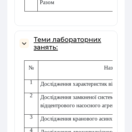
Разом
Теми лабораторних
занять:
Згорнути
№
Назва теми
1
Дослідження характеристик відцентро
2
Дослідження замкненої системи керув
відцентрового насосного агрегату
3
Дослідження кранового асинхронного
4
Дослідження двохшвидкісного асинх