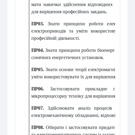
мати навички здійснення відповідних вимірюва
для вирішення професійних завдань.
ПР03.
Знати принципи роботи електричних 
електроприводів та уміти використовувати ї
професійній діяльності.
ПР04.
Знати принципи роботи біоенергетичних, в
сонячних енергетичних установок.
ПР05.
Знати основи теорії електромагнітного по
уміти використовувати їх для вирішення практичн
ПР06.
Застосовувати прикладне програмн
мікропроцесорну техніку для вирішення практичн
ПР07.
Здійснювати аналіз процесів в електр
електромеханічному обладнанні, відповідних комп
ПР08.
Обирати і застосовувати придатні методи 
та електроенергетичних систем із заданими пока