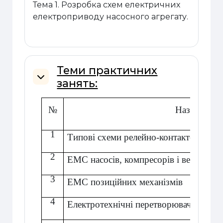
Тема 1. Розробка схем електричних
електроприводу насосного агрегату.
Теми практичних
занять:
Згорнути
№
Назва теми
1
Типові схеми релейно-контакторних 
2
ЕМС
насосів, компресорів і вентилято
3
ЕМС
позиційних механізмів
4
Електротехнічні перетворювачі