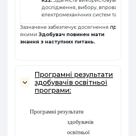
К22.
Здатність використовувати знан
дослідження, вибору, впровадження
електромеханічних систем та їх скла
Зазначене забезпечує досягнення
програмн
якими
Здобувач повинен мати
знання з наступних питань.
Програмні результати
здобувачів освітньої
Згорнути
програми:
Програмні
результати
здобувачів
освітньої