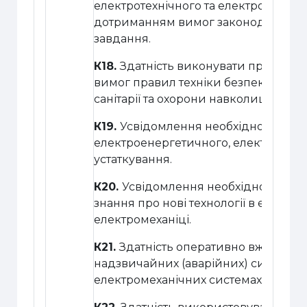
електротехнічного та електромеханіч
дотриманням вимог законодавства, с
завдання.
К18.
Здатність виконувати професійн
вимог правил техніки безпеки, охор
санітарії та охорони навколишнього
К19.
Усвідомлення необхідності під
електроенергетичного, електротехні
устаткування.
К20.
Усвідомлення необхідності пос
знання про нові технології в електро
електромеханіці.
К21.
Здатність оперативно вживати е
надзвичайних (аварійних) ситуацій 
електромеханічних системах.