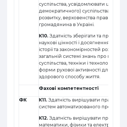
суспільства, усвідомлювати цінності
демократичного) суспільства та необ
розвитку, верховенства права, прав 
громадянина в Україні.
К10.
Здатність зберігати та примножу
наукові цінності і досягнення суспіл
історії та закономірностей розвитку п
загальній системі знань про природу 
суспільства, техніки і технологій, ви
форми рухової активності для актив
здорового способу життя.
Фахові компетентності
ФК
К11.
Здатність вирішувати практичні 
систем автоматизованого проектуван
К12.
Здатність вирішувати практичні 
математики, фізики та електротехнік