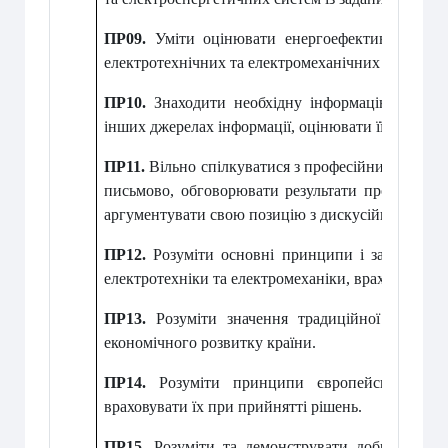
ПР09.
Уміти оцінювати енергоефективність та 
електротехнічних та електромеханічних систем.
ПР10.
Знаходити необхідну інформацію в науков
інших джерелах інформації, оцінювати її релевантн
ПР11.
Вільно спілкуватися з професійних пробл
письмово, обговорювати результати професійної
аргументувати свою позицію з дискусійних питан
ПР12.
Розуміти основні принципи і завдання те
електротехніки та електромеханіки, враховувати ї
ПР13.
Розуміти значення традиційної та від
економічного розвитку країни.
ПР14.
Розуміти принципи європейської дем
враховувати їх при прийнятті рішень.
ПР15.
Розуміти та демонструвати добру профес