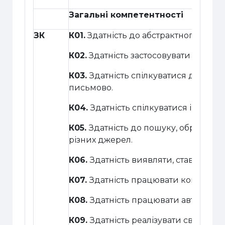
Загальні компетентності
ЗК
К01.
Здатність до абстрактного мислен
К02.
Здатність застосовувати знання 
К03.
Здатність спілкуватися державн
письмово.
К04.
Здатність спілкуватися інозем
К05.
Здатність до пошуку, оброблення
різних джерел.
К06.
Здатність виявляти, ставити та
К07.
Здатність працювати команді.
К08.
Здатність працювати автономно
К09.
Здатність реалізувати свої прав