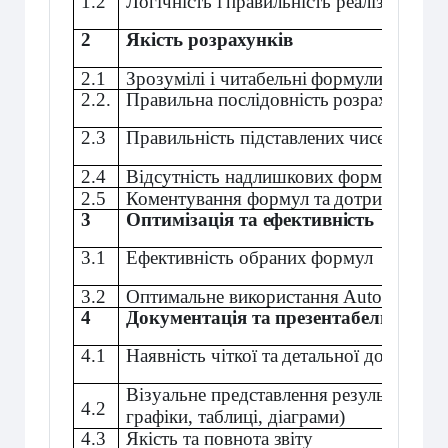
1.2
Логічність
і
правильність
реалізації
роз
2
Якість
розрахунків
2.1
Зрозумілі
і
читабельні
формули
2.2.
Правильна
послідовність
розрахунків
2.3
Правильність
підставлених
чисел
до
фо
2.4
Відсутність
надлишкових
формул
2.5
Коментування
формул
та
дотримання
с
3
Оптимізація
та
ефективність
3.1
Ефективність
обраних
формул
3.2
Оптимальне
використання
AutoCAD
ре
4
Документація
та
презентабельність
р
4.1
Наявність
чіткої
та
детальної
документа
Візуальне
представлення
результатів
(к
4.2
графіки, таблиці, діаграми)
4.3
Якість
та
повнота
звіту