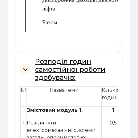
ліфта
Разом
Розподіл годин
самостійної роботи
Згорнути
здобувачів:
№
Назва теми
Кількість
годин
Змістовий модуль 1.
1
1
Розглянути
0,5
електромеханічні системи
загальнопромислових