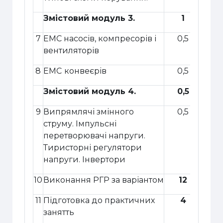
Змістовий модуль 3.
1
7
ЕМС насосів, компресорів і
0,5
вентиляторів
8
ЕМС
конвеєрів
0,5
Змістовий модуль 4.
0,5
9
Випрямлячі змінного
0,5
струму. Імпульсні
перетворювачі напруги.
Тиристорні регулятори
напруги. Інвертори
10
Виконання РГР за варіантом
12
11
Підготовка до практичних
4
занятть