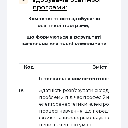
Згорнути
програми:
Компетентності здобувачів
освітньої програми,
що формуються в результаті
засвоєння освітньої компоненти
Код
Зміст компет
Інтегральна компетентність
ІК
Здатність розв’язувати складні зада
проблеми під час професійної діяльн
електроенергетики, електротехніки 
процесі навчання, що передбачає за
фізики та інженерних наук і характе
невизначеністю умов.