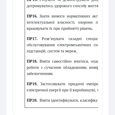
дотримуватись здорового способу життя.
ПР16.
Знати вимоги нормативних актів, що сто
інтелектуальної власності, охорони праці, те
враховувати їх при прийнятті рішень.
ПР17.
Розв’язувати складні спеціалізовані
обслуговування електромеханічних систем, еле
підстанцій, систем та мереж.
ПР18.
Вміти самостійно вчитися, опановувати
роботи з сучасним обладнанням, вимірювальн
забезпеченням.
ПР19.
Застосовувати придатні емпіричні і т
електричної енергії при її виробництві, транспорт
ПР20.
Вміти ідентифікувати, класифікувати та оп