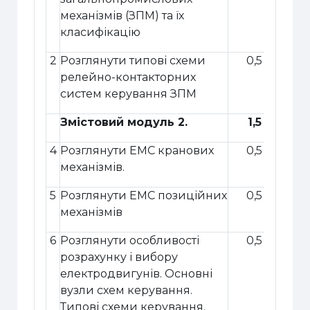
механізмів (ЗПМ)
та їх
класифікацію
2
Розглянути т
ипові схеми
0,5
релейно-контакторних
систем керування ЗПМ
Змістовий модуль 2.
1,5
4
Розглянути
ЕМС кранових
0,5
механізмів.
5
Розглянути
ЕМС позиційних
0,5
механізмів
6
Розглянути
особливості
0,5
розрахунку і вибору
електродвигунів. Основні
вузли схем керування.
Типові схеми керування.