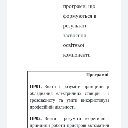
програми,
що
формуються
в
результаті
засвоєння
освітньої
компоненти
Програмні результа
ПР01.
Знати і розуміти принципи роботи ел
обладнання електричних станцій і підстанці
грозозахисту та уміти використовувати їх
професійній діяльності.
ПР02.
Знати і розуміти теоретичні основи м
принципи роботи пристроїв автоматичного керув