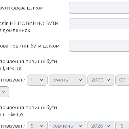
бути фраза цілком
 слів НЕ ПОВИННО БУТИ
відомленнях
лова повинні бути цілком
домлення повинні бути
ші, ніж це
День
Місяць
Рік
Годи
тивізувати
лина
домлення повинні бути
іші, ніж це
День
Місяць
Рік
Годи
тивізувати