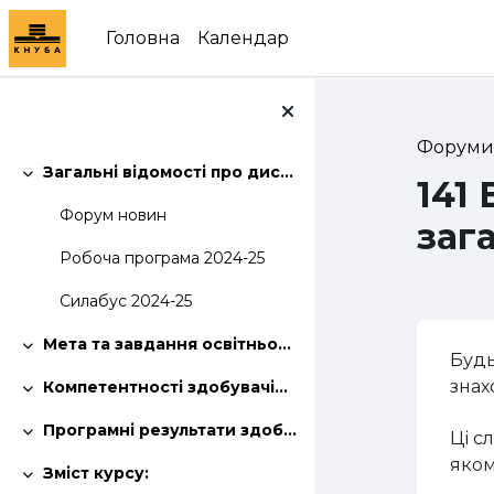
Перейти до головного вмісту
Головна
Календар
Форум
Загальні відомості про дисципліну:
141
Згорнути
Форум новин
заг
Робоча програма 2024-25
Силабус 2024-25
Мета та завдання освітньої компонети:
Згорнути
Будь
знах
Компетентності здобувачів освітньої програми:
Згорнути
Програмні результати здобувачів освітньої програми:
Ці с
Згорнути
яком
Зміст курсу:
Згорнути