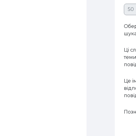
Хви
Обер
шук
Ці с
теми
пов
Це і
відп
пов
Позн