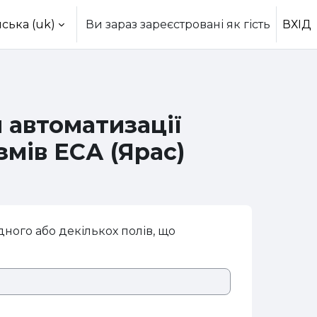
ська ‎(uk)‎
Ви зараз зареєстровані як гість
ВХІД
 автоматизації
мів ЕСА (Ярас)
ного або декількох полів, що