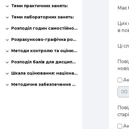
Теми практичних занять:
Має 
Згорнути
Теми лабораторних занять:
Згорнути
Цих
Розподіл годин самостійної роботи здобувачів:
в по
Згорнути
Розрахунково-графічна робота (РГР):
Згорнути
Ці с
Методи контролю та оцінювання знань:
Згорнути
Пові
Розподіл балів для дисципліни:
Згорнути
нові
Шкала оцінювання: національна та ECTS (залік):
Згорнути
Ак
Методичне забезпечення дисципліни:
Згорнути
Хви
Пові
стар
Ак