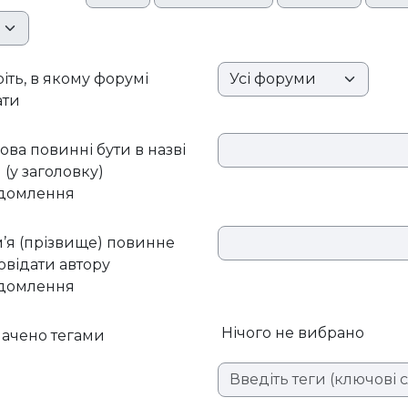
лина
іть, в якому форумі
ати
лова повинні бути в назві
 (у заголовку)
ідомлення
м’я (прізвище) повинне
овідати автору
ідомлення
Вибрані елементи:
Нічого не вибрано
ачено тегами