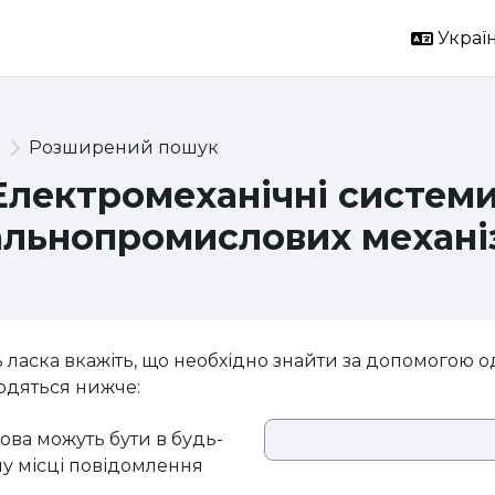
Україн
и
Розширений пошук
 Електромеханічні системи
альнопромислових механіз
 ласка вкажіть, що необхідно знайти за допомогою од
одяться нижче:
лова можуть бути в будь-
у місці повідомлення