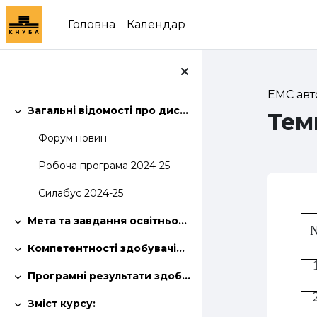
Перейти до головного вмісту
Головна
Календар
ЕМС авт
Загальні відомості про дисципліну:
Тем
Згорнути
Форум новин
Робоча програма 2024-25
Силабус 2024-25
Сх
Мета та завдання освітньої компонети:
Згорнути
Компетентності здобувачів освітньої програми:
Згорнути
Програмні результати здобувачів освітньої програми:
Згорнути
Зміст курсу:
Згорнути