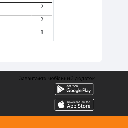
2
2
8
Завантажте мобільний додаток