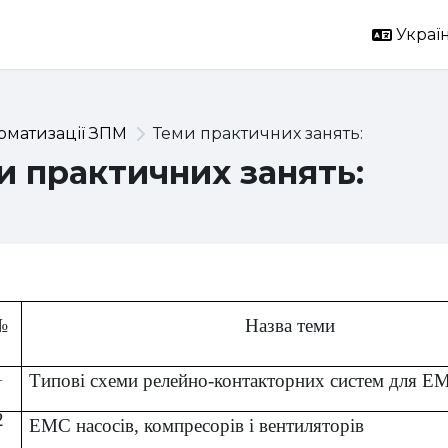
Україн
оматизації ЗПМ
Теми практичних занять:
и практичних занять:
ема розділу
№
Назва теми
1
Типові схеми релейно-контакторних систем для Е
2
ЕМС
насосів, компресорів і вентиляторів