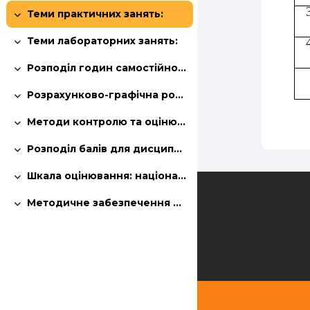
Теми практичних занять:
Згорнути
Теми лабораторних занять:
Згорнути
Розподіл годин самостійної роботи здобувачів:
Згорнути
Розрахунково-графічна робота (РГР):
Згорнути
Методи контролю та оцінювання знань:
Згорнути
Розподіл балів для дисципліни:
Згорнути
Шкала оцінювання: національна та ECTS (залік):
Згорнути
Зворотній зв'язок
Методичне забезпечення дисципліни:
Згорнути