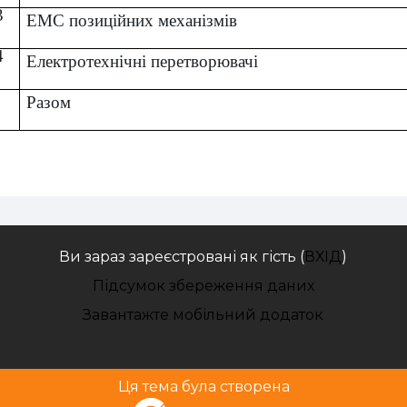
3
ЕМС
позиційних механізмів
4
Електротехнічні перетворювачі
Разом
Ви зараз зареєстровані як гість (
ВХІД
)
Підсумок збереження даних
Завантажте мобільний додаток
Ця тема була створена