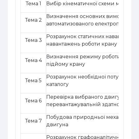
Тема 1
Вибір кінематичної схеми механіз
Визначення основних вимог до п
Тема 2
автоматизованого електроприводу
Розрахунок статичних навантажень
Тема 3
навантажень роботи крану
Визначення режиму роботи елект
Тема 4
підйому крану
Розрахунок необхідної потужності 
Тема 5
каталогу
Перевірка вибраного двигуна по 
Тема 6
перевантажувальній здатності
Побудова природньої механічної 
Тема 7
двигуна
Розрахунок графоаналітичним мет