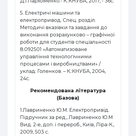
Д.І.Пархоменко.-
К.:КНУБА, 2017, - 36с.
5. Електрич
і
машини та
електропривод
.
Сп
е
ц. розд
іл
.
Методич
і
вказ
і
вки та завдання до
виконання
розрахунково – графічної
роботи для студентів
спеціальності
8.092501 «Автоматизоване
управління технологічними
процесами і виробництвами» /
уклад:
Голенков. – К.:КНУБА, 2004,
24с.
Рекомендована література
(Базова)
1.Лавриненко Ю.М. Електропривід.
Підручник за ред., Лавриненко Ю.М
Вид. 2‑е, доп. і перероб., Київ, Ліра-К.,
2009, 503 с.