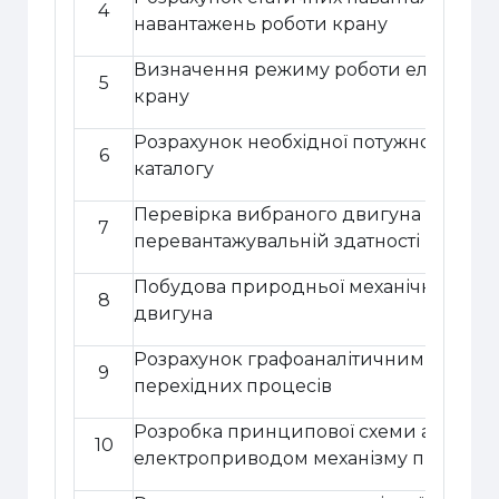
4
навантажень роботи крану
Визначення режиму роботи електроп
5
крану
Розрахунок необхідної потужності дви
6
каталогу
Перевірка вибраного двигуна по тем
7
перевантажувальній здатності
Побудова природньої механічної хар
8
двигуна
Розрахунок графоаналітичним методо
9
перехідних процесів
Розробка принципової схеми автомат
10
електроприводом механізму підйому 