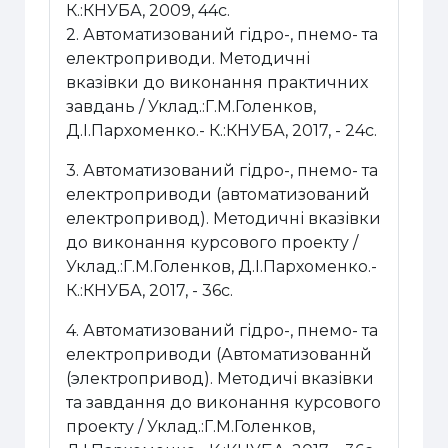
К.:КНУБА, 2009, 44с.
2.
Автоматизований г
і
дро-‚ пнемо- та
електроприводи
. Методичні
вказівки до виконання практичних
завдань / Уклад.:Г.М.Голенков,
Д.І.Пархоменко.-
К.:КНУБА, 2017, - 24с.
3.
Автоматизований г
і
дро-‚ пнемо- та
електроприводи
(автоматизований
електропривод). Методичні вказівки
до виконання курсового проекту /
Уклад.:Г.М.Голенков, Д.І.Пархоменко.-
К.:КНУБА, 2017, - 36с.
4. Автоматизований г
і
дро-‚ пнемо- та
електроприводи (Автоматизованнй
(электропривод). Методич
і
вказ
і
вки
та завдання до виконання курсово
го
проекту
/ Уклад.:Г.М.Голенков,