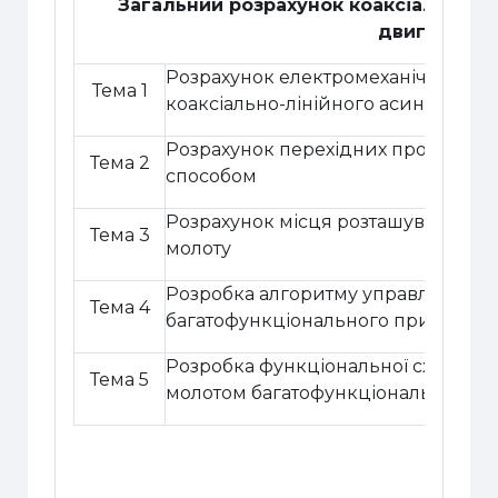
Загальний розрахунок коаксіально-л
двигуна
Розрахунок електромеханічної тяг
Тема 1
коаксіально-лінійного асинхронно
Розрахунок перехідних процесів 
Тема 2
способом
Розрахунок місця розташування да
Тема 3
молоту
Розробка алгоритму управління е
Тема 4
багатофункціонального призначе
Розробка функціональної схеми у
Тема 5
молотом багатофункціонального 