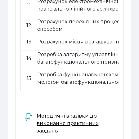
Розрахунок електромеханічної тягової
11
коаксіально-лінійного асинхронного 
Розрахунок перехідних процесів ЛАД
12
способом
13
Розрахунок місця розташування датчи
Розробка алгоритму управління елек
14
багатофункціонального призначення
Розробка функціональної схеми упра
15
молотом багатофункціонального при
Методичні вказівки до
виконання практичних
Файл
завдань