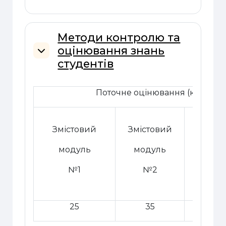
Методи контролю та
оцінювання знань
Згорнути
студентів
Поточне оцінювання (кількість
Змістовий
Змістовий
Змісто
моду
модуль
модуль
№3
№1
№2
25
35
20