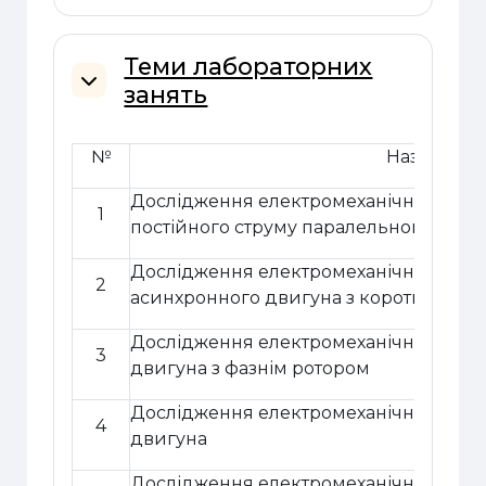
Теми лабораторних
занять
Згорнути
№
Назва тем
Дослідження електромеханічних хар
1
постійного струму паралельного збу
Дослідження електромеханічних хара
2
асинхронного двигуна з коротко зам
Дослідження електромеханічних хара
3
двигуна з фазнім ротором
Дослідження електромеханічних хара
4
двигуна
Дослідження електромеханічних хара