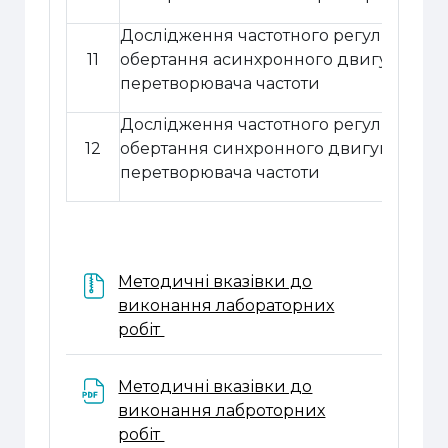
Дослідження частотного регулювання 
11
обертання асинхронного двигуна за 
перетворювача частоти
Дослідження частотного регулювання 
12
обертання синхронного двигуна за д
перетворювача частоти
Методичні вказівки до
виконання лабораторних
Файл
робіт
Методичні вказівки до
виконання лаброторних
Файл
робіт