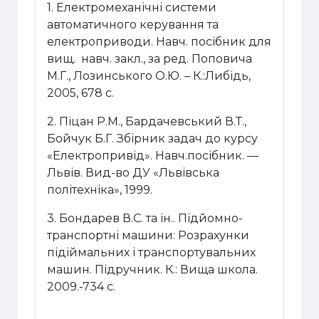
1. Електромеханічні системи
автоматичного керування та
електроприводи. Навч. посібник для
вищ. навч. закл., за ред. Поповича
М.Г., Лозинського О.Ю. – К.:Либідь,
2005, 678 с.
2. Піцан Р.М., Бардачевський В.Т.,
Бойчук Б.Г. Збірник задач до курсу
«Електропривід». Навч.посібник. —
Львів. Вид-во ДУ «Львівська
політехніка», 1999.
3. Бондарев В.С. та ін.. Підйомно-
транспортні машини: Розрахунки
підіймальних і транспортувальних
машин. Підручник. К.: Вища школа.
2009.‑734 с.