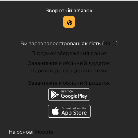
Зворотній зв'язок
Ви зараз зареєстровані як гість (
ВХІД
)
Підсумок збереження даних
Завантажте мобільний додаток
Перейти до стандартної теми
Завантажте мобільний додаток
На основі
Moodle