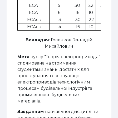
ЕСА
5
30
22
30
1
ЕСА
6
16
10
10
ЕСАск
3
30
22
30
1
ЕСАск
4
16
10
10
Викладач
: Голенков Геннадій
Михайлович
Мета
курсу
“
Теорія електропривода
”
спрямована на отримання
студентами знань, достатніх для
проектування і експлуатації
електроприводів технологічним
процесам будівельної індустрії та
промисловості будівельних
матеріалів.
Завданням
навчальної дисципліни
є оволодіння теоретичною базою