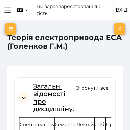
Перейти до головного вмісту
Ви зараз зареєстровані як
ВХІД
гість
Бокова панель
Відкритий покажчик курсу
Відк
Теорія електропривода ЕСА
(Голенков Г.М.)
Схема розділу
Загальні
Згорнути все
відомості
про
Згорнути
дисципліну:
Спеціальність
Семестр
Лекцій
Лаб.
Практ.
Са