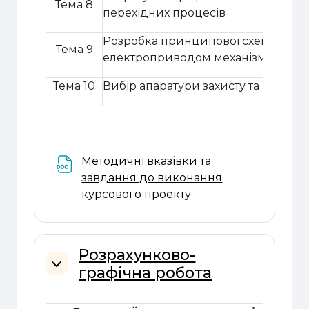
Тема 8
перехідних процесів
Розробка принципової схеми авто
Тема 9
електроприводом механізму підйо
Тема 10
Вибір апаратури захисту та керува
Методичні вказівки та
завдання до виконання
Файл
курсового проекту
Розрахунково-
графічна робота
Згорнути