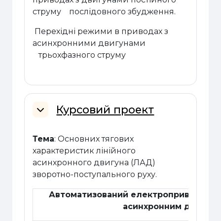
струму послідовного збудження.
Перехідні режими в приводах з
асинхронними двигунами
трьохфазного струму
Курсовий проект
Згорнути
Тема
: Основних тягових
характеристик лінійного
асинхронного двигуна (ЛАД)
зворотно-поступального руху.
Автоматизований електропривод меха
асинхронним двигуном