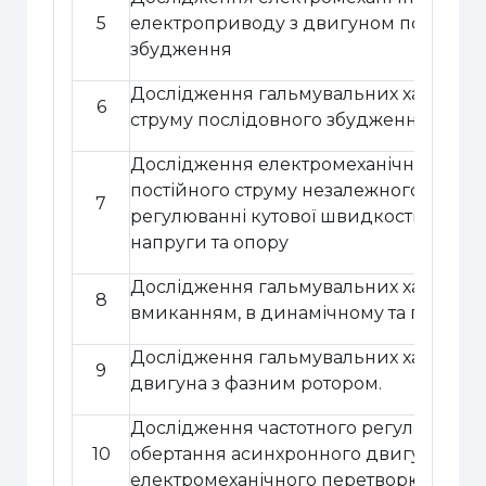
5
електроприводу з
двигуном постійног
збудження
Дослідження гальмувальних характе
6
струму послідовного збудження при 
Дослідження електромеханічних хар
постійного струму незалежного збудж
7
регулюванні кутової швидкості якоря
напруги та опору
Дослідження гальмувальних характе
8
вмиканням, в динамічному та генера
Дослідження гальмувальних характер
9
двигуна з фазним ротором.
Дослідження частотного регулювання 
10
обертання асинхронного двигуна за 
електромеханічного перетворювача ч