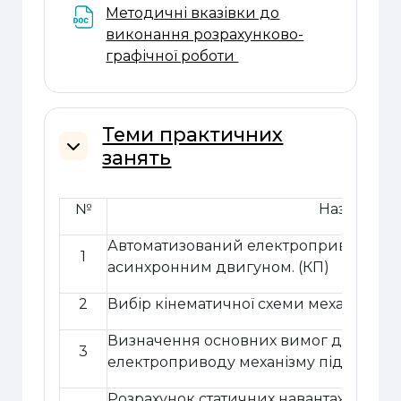
Методичні вказівки до
виконання розрахунково-
Файл
графічної роботи
Теми практичних
занять
Згорнути
№
Назва тем
Автоматизований електропривод меха
1
асинхронним двигуном. (КП)
2
Вибір кінематичної схеми механізму 
Визначення основних вимог до проек
3
електроприводу механізму підйому к
Розрахунок статичних навантажень і 