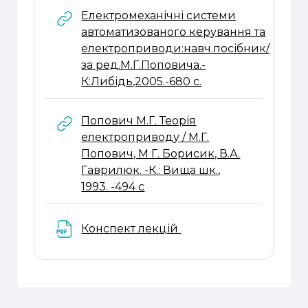
Електромеханічні системи
автоматизованого керування та
електроприводи:навч.посібник/
за ред.М.Г.Поповича.-
URL
К:Либідь,2005.-680 с.
Попович М.Г. Теорія
електроприводу / М.Г.
Попович, М Г. Борисик, В.А.
Гаврилюк. -К.: Вища шк.,
URL
1993. -494 с
Файл
Конспект лекцій