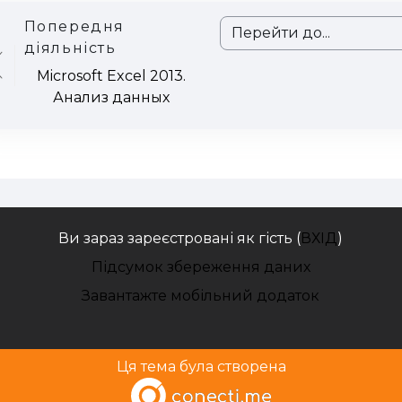
Попередня
Перейти до...
діяльність
Microsoft Excel 2013.
Анализ данных
Ви зараз зареєстровані як гість (
ВХІД
)
Підсумок збереження даних
Завантажте мобільний додаток
Ця тема була створена