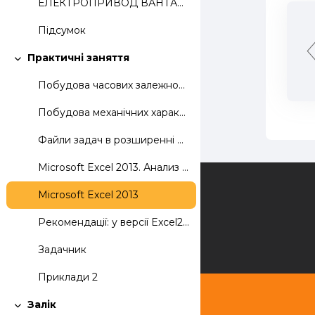
ЕЛЕКТРОПРИВОД ВАНТАЖОПІДЙОМНИХ МАШИН
Підсумок
Практичні заняття
Згорнути
Побудова часових залежностей змінних напруг і струмів
Побудова механічних характеристик асинхронного двигуна
Файли задач в розширенні 97-2003
Microsoft Excel 2013. Анализ данных
Зворотній зв'язок
Microsoft Excel 2013
Рекомендації: у версії Excel2013 інтерфейс для поб...
Задачник
Приклади 2
Залік
Згорнути