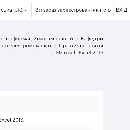
ська ‎(uk)‎
Ви зараз зареєстровані як гість
ВХІД
ії і інформаційних технологій
Кафедри
п до електромеханіки
Практичні заняття
Microsoft Excel 2013
Excel 2013
.