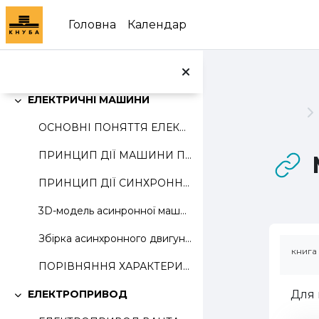
Перейти до головного вмісту
ПРОСТІ КОЛА ПОСТІЙНОГО СТРУМУ
Головна
Календар
СИГНАЛИ І ЕЛЕМЕНТИ ЕЛЕКТРИЧНИХ КІЛ ОДНОФАЗНОГО ЗМІННОГО СТРУМУ
МЕТОДИ РОЗРАХУНКУ ЕЛЕКТРИЧНИХ КІЛ ЗМІННОГО СТРУМУ
ЕЛЕКТРИЧНІ МАШИНИ
Згорнути
ОСНОВНІ ПОНЯТТЯ ЕЛЕКТРОМЕХАНІКИ
ПРИНЦИП ДІЇ МАШИНИ ПОСТІЙНОГО СТРУМУ
ПРИНЦИП ДІЇ СИНХРОННИХ І АСИНХРОННИХ МАШИН
3D-модель асинронної машини з короткозамкненим ротором
Збірка асинхронного двигуна з короткозамкненим ротором
книга 
ПОРІВНЯННЯ ХАРАКТЕРИСТИК РІЗНИХ ЕЛЕКТРИЧНИХ МАШИН
Для 
ЕЛЕКТРОПРИВОД
Згорнути