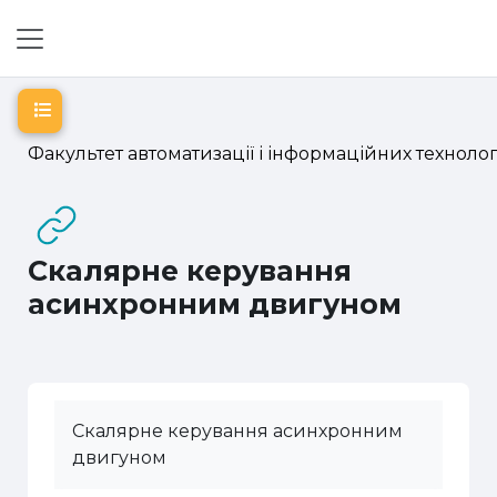
Перейти до головного вмісту
Бокова панель
Відкритий покажчик курсу
Факультет автоматизації і інформаційних технолог
Скалярне керування
асинхронним двигуном
Скалярне керування асинхронним
двигуном