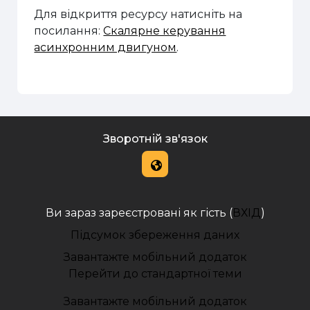
Для відкриття ресурсу натисніть на
посилання:
Скалярне керування
асинхронним двигуном
.
Зворотній зв'язок
Ви зараз зареєстровані як гість (
ВХІД
)
Підсумок збереження даних
Завантажте мобільний додаток
Перейти до стандартної теми
Завантажте мобільний додаток