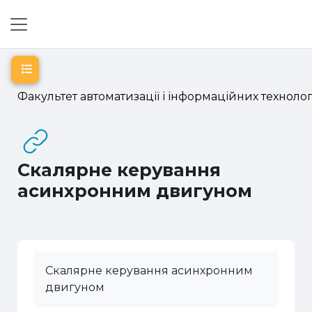
Перейти до головного вмісту
Бокова панель
Відкритий покажчик курсу
Факультет автоматизації і інформаційних технолог
Скалярне керування
асинхронним двигуном
Скалярне керування асинхронним
двигуном