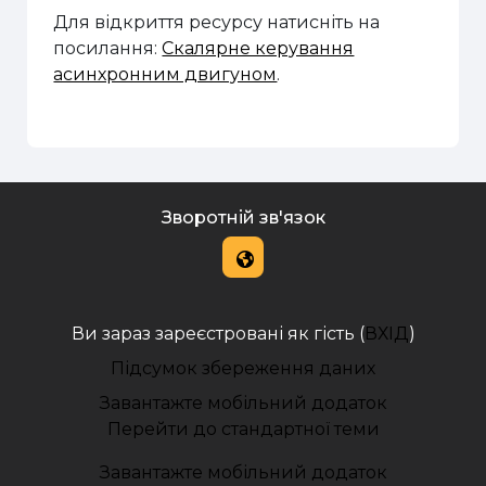
Для відкриття ресурсу натисніть на
посилання:
Скалярне керування
асинхронним двигуном
.
Зворотній зв'язок
Ви зараз зареєстровані як гість (
ВХІД
)
Підсумок збереження даних
Завантажте мобільний додаток
Перейти до стандартної теми
Завантажте мобільний додаток