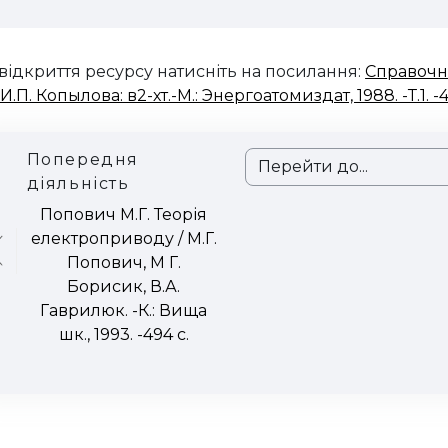
відкриття ресурсу натисніть на посилання:
Справочн
И.П. Копылова: в2-хт.-М.: Энергоатомиздат, 1988. -Т.1. -4
Попередня
Перейти до...
діяльність
Попович М.Г. Теорія
електроприводу / М.Г.
Попович, М Г.
Борисик, В.А.
Гаврилюк. -К.: Вища
шк., 1993. -494 с.