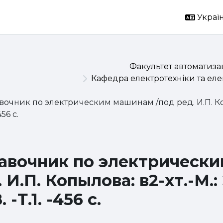
Україн
Факультет автоматизац
Кафедра електротехніки та ел
вочник по электрическим машинам /под ред. И.П. Копы
456 с.
авочник по электрическ
. И.П. Копылова: в2-хт.-М.
. -Т.1. -456 с.