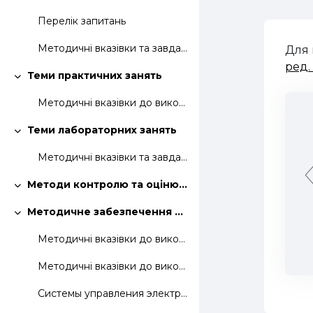
Згорнути
Перелік запитань
Методичні вказівки та завдання до виконання розрахунково-графічної роботи
Для 
ред. 
Теми практичних занять
Згорнути
Методичні вказівки до виконання практичних занять
Теми лабораторних занять
Згорнути
Методичні вказівки та завдання до виконання лаброторних робіт
Методи контролю та оцінювання знань студентів
Згорнути
Методичне забезпечення дисципліни
Згорнути
Методичні вказівки до виконання практичних завдань
Методичні вказівки до виконання лаброторних робіт
Системы управления электроприводами