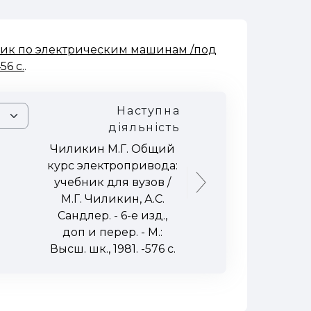
ик по электрическим машинам /под
56 с.
.
Наступна
діяльність
Чиликин М.Г. Общий
курс электропривода:
учебник для вузов /
М.Г. Чиликин, А.С.
Сандлер. - 6-е изд.,
доп и перер. - М.:
Высш. шк., 1981. -576 с.