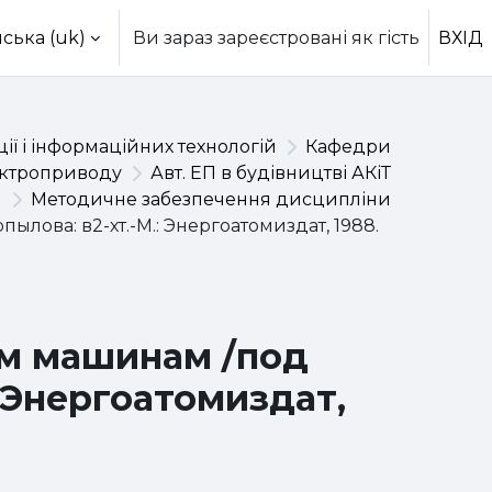
ська ‎(uk)‎
Ви зараз зареєстровані як гість
ВХІД
ії і інформаційних технологій
Кафедри
ектроприводу
Авт. ЕП в будівництві АКіТ
Методичне забезпечення дисципліни
лова: в2-хт.-М.: Энергоатомиздат, 1988.
им машинам /под
: Энергоатомиздат,