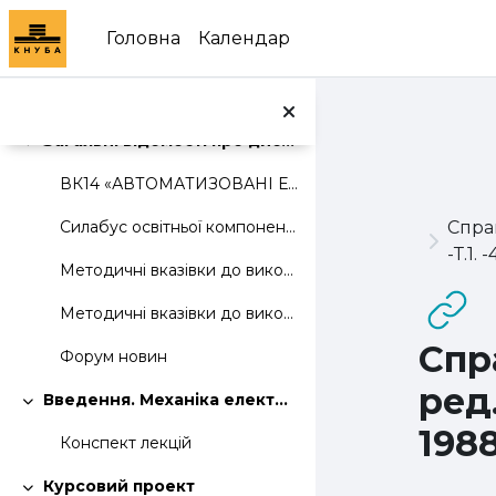
Перейти до головного вмісту
Головна
Календар
Загальні відомості про дисципліну:
Згорнути
ВК14 «АВТОМАТИЗОВАНІ ЕЛЕКТРОПРИВОДИ»
Спра
Силабус освітньої компоненти
-Т.1. -
Методичні вказівки до виконання розрахунково-графічної роботи
Методичні вказівки до виконання практичних занять
Спр
Форум новин
ред
Введення. Механіка електроприводу
Згорнути
1988
Конспект лекцій
Курсовий проект