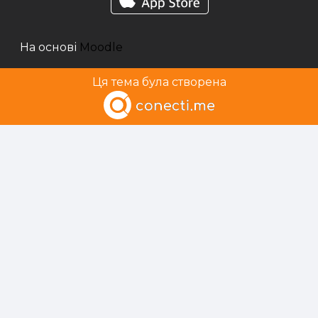
На основі
Moodle
Ця тема була створена