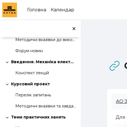
Перейти до головного вмісту
ВК14 «АВТОМАТИЗОВАНІ ЕЛЕКТРОПРИВОДИ»
Головна
Календар
Силабус освітньої компоненти
Методичні вказівки до виконання розрахунково-графічної роботи
Методичні вказівки до виконання практичних занять
Форум новин
Введення. Механіка електроприводу
Згорнути
Конспект лекцій
Курсовий проект
Згорнути
Перелік запитань
АО 
Методичні вказівки та завдання до виконання розрахунково-графічної роботи
Для 
Теми практичних занять
Згорнути