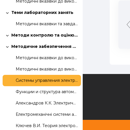
Методичні вказівки до виконання практичних занять
Теми лабораторних занять
Згорнути
Методичні вказівки та завдання до виконання лаброторних робіт
Методи контролю та оцінювання знань студентів
Згорнути
Методичне забезпечення дисципліни
Згорнути
Методичні вказівки до виконання практичних завдань
Методичні вказівки до виконання лаброторних робіт
Системы управления электроприводами
Зворотній зв'язок
Функции и структура автоматизированного электропривода
Александров К.К. Электрические чертежи и схемы / К.К. Александров, Е.Г. Кузьмин. - М.: Энергоатомиздат, 1990. -228 с
Електромеханічні системи автоматизованого керування та електроприводи:навч.посібник/за ред.М.Г.Поповича.-К:Либідь,2005.-680 с
Ключев В.И. Теория электропривода / В.И. Ключев. - М.: Энергоатом издат, 1985. -550 с.