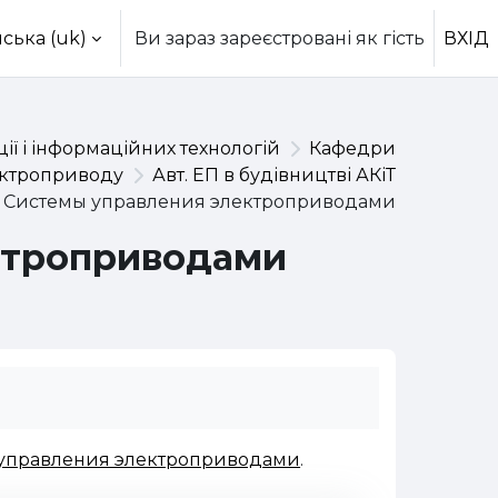
ська ‎(uk)‎
Ви зараз зареєстровані як гість
ВХІД
ії і інформаційних технологій
Кафедри
ектроприводу
Авт. ЕП в будівництві АКіТ
Системы управления электроприводами
ктроприводами
управления электроприводами
.