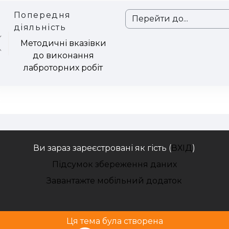
Попередня
Перейти до...
діяльність
Методичні вказівки
до виконання
лаброторних робіт
Ви зараз зареєстровані як гість (
ВХІД
)
Підсумок збереження даних
Завантажте мобільний додаток
Ця тема була створена