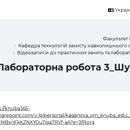
Україн
Факультет 
Кафедра технологій захисту навколишнього 
Відеозаписи до практичних занять та лаборат
Лабораторна робота 3_Ш
s://knuba365-
harepoint.com/:v:/g/personal/kasianova_om_knuba_e
MBxnFkkZNXY0u11qa7RVf-aA?e=3fRorq