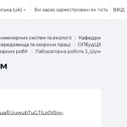
ська ‎(uk)‎
Ви зараз зареєстровані як гість
ВХІД
інженерних систем та екології
Кафедри
середовища та охорони праці
ОПбудЦЗ
орних робіт
Лабораторна робота 3_Шум
ум
du_ua/EUuwub7uGTlLo0VSyv-