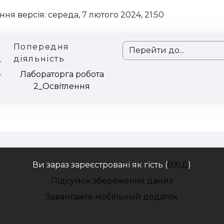
ння версія: середа, 7 лютого 2024, 21:50
Попередня
Перейти до...
діяльність
Лабораторга робота
2_Освітлення
Ви зараз зареєстровані як гість (
ВХІД
)
Підсумок збереження даних
Завантажте мобільний додаток