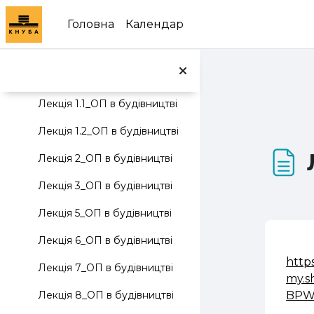
Перейти до головного вмісту
Лекція 9. Пожежна безпека.
Головна
Календар
Лекція 10. Електромагнітні випромінювання та радіаційна безпека.
Відеозаписи лекційних занять
Згорнути
Лекція 1.1_ОП в будівництві
Лекція 1.2_ОП в будівництві
Лекція 2_ОП в будівництві
Лекція 3_ОП в будівництві
Лекція 5_ОП в будівництві
Лекція 6_ОП в будівництві
http
Лекція 7_ОП в будівництві
my.s
BPW
Лекція 8_ОП в будівництві