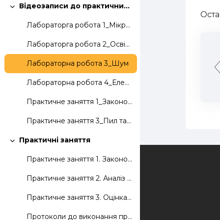
Відеозаписи до практичних занять та лабораторних робіт
Згорнути
Оста
Лабораторга робота 1_Мікроклімат
Лабораторга робота 2_Освітлення
Лабораторна робота 3_Шум
Лабораторна робота 4_Електробезпека
Практичне заняття 1_Законодавство з ОП
Практичне заняття 3_Пил та хімічні речовини
Практичні заняття
Згорнути
Практичне заняття 1. Законодавство з ОП.
Зворотній зв'язок
Практичне заняття 2. Аналіз рівня виробничого травматизму на підприємстві.
Практичне заняття 3. Оцінка впливу хімічних речовин та пилу на організм працівників.
Протоколи до виконання практичних занять.