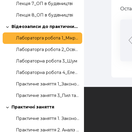
Лекція 7_ОП в будівництві
Оста
Лекція 8_ОП в будівництві
Відеозаписи до практичних занять та лабораторних робіт
Згорнути
Лабораторга робота 1_Мікроклімат
Лабораторга робота 2_Освітлення
Лабораторна робота 3_Шум
Лабораторна робота 4_Електробезпека
Практичне заняття 1_Законодавство з ОП
Практичне заняття 3_Пил та хімічні речовини
Зворотній зв'язок
Практичні заняття
Згорнути
Практичне заняття 1. Законодавство з ОП.
Практичне заняття 2. Аналіз рівня виробничого травматизму на підприємстві.