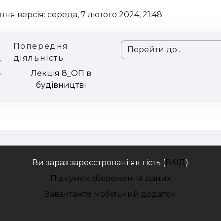
ння версія: середа, 7 лютого 2024, 21:48
Попередня
Перейти до...
діяльність
Лекція 8_ОП в
будівництві
Ви зараз зареєстровані як гість (
ВХІД
)
Підсумок збереження даних
Завантажте мобільний додаток