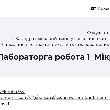
Україн
Факультет 
Кафедра технологій захисту навколишнього 
Відеозаписи до практичних занять та лабораторних 
Лабораторга робота 1_Мі
s://knuba365-
harepoint.com/:v:/g/personal/kasianova_om_knuba
4oLl