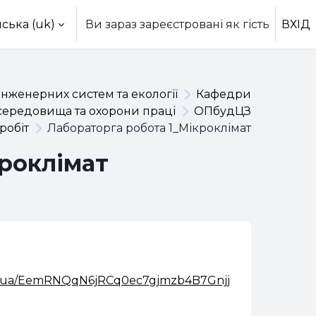
ська ‎(uk)‎
Ви зараз зареєстровані як гість
ВХІД
інженерних систем та екології
Кафедри
середовища та охорони праці
ОПбудЦЗ
робіт
Лабораторга робота 1_Мікроклімат
кроклімат
_edu_ua/EemRNQqN6jRCq0ec7gjmzb4B7GnjjPANqVkWUQo