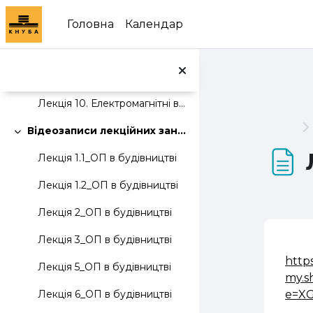
Перейти до головного вмісту
Лекція 7. Віброакустичні параметри виробничого середовища.
Головна
Календар
Лекція 8. Електробезпека.
Лекція 9. Пожежна безпека.
Лекція 10. Електромагнітні випромінювання та радіаційна безпека.
Відеозаписи лекційних занять
Згорнути
Лекція 1.1_ОП в будівництві
Лекція 1.2_ОП в будівництві
Лекція 2_ОП в будівництві
Лекція 3_ОП в будівництві
http
Лекція 5_ОП в будівництві
my.s
e=XG
Лекція 6_ОП в будівництві