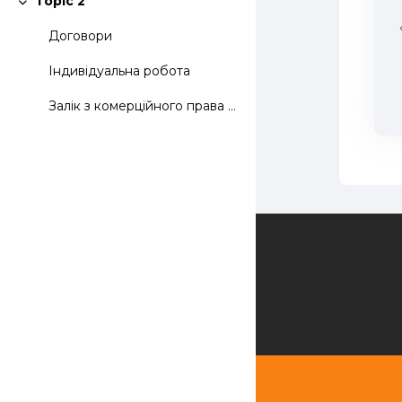
Topic 2
Згорнути
Договори
Індивідуальна робота
Залік з комерційного права відбудеться 27 грудня 2...
Зворотній зв'язок