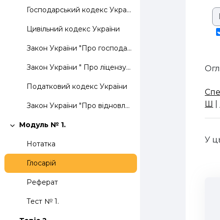
Господарський кодекс України
Цивільний кодекс України
Закон України "Про господарські товариства"
Закон України " Про ліцензування окремих видів господарської діяльності"
Огл
Податковий кодекс України
Спе
Ш
|
Закон України "Про відновлення платоспроможності боржника або визнання його банкрутом"
Модуль № 1.
Згорнути
У ц
Нотатка
Глосарій
Реферат
Тест № 1.