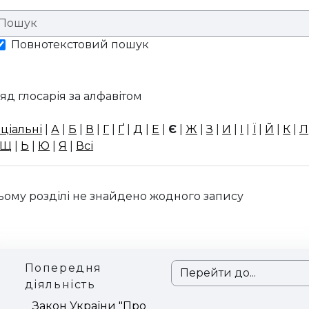
Повнотекстовий пошук
яд глосарія за алфавітом
ціальні
|
А
|
Б
|
В
|
Г
|
Ґ
|
Д
|
Е
|
Є
|
Ж
|
З
|
И
|
І
|
Ї
|
Й
|
К
|
Л
Щ
|
Ь
|
Ю
|
Я
|
Всі
ьому розділі не знайдено жодного запису
Попередня
Перейти до...
діяльність
Закон України "Про