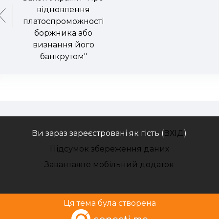
відновлення
платоспроможності
боржника або
визнання його
банкрутом"
Ви зараз зареєстровані як гість (
ВХІД
)
Підсумок збереження даних
Завантажте мобільний додаток
Ця тема була створена