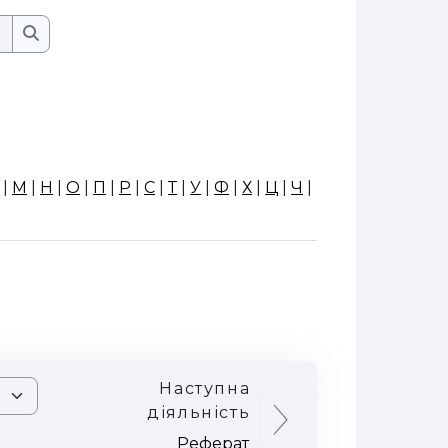
Пошук
Пошук
|
М
|
Н
|
О
|
П
|
Р
|
С
|
Т
|
У
|
Ф
|
Х
|
Ц
|
Ч
|
Наступна
діяльність
Реферат