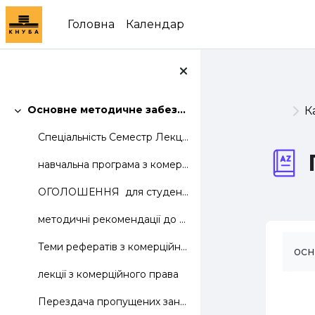
Перейти до головного вмісту
Головна
Календар
Основне методичне забезпечення дисципліни
К
Згорнути
Спеціальність Семестр Лекцій Лаб. Практ....
навчальна програма з комерційного права
ОГОЛОШЕННЯ для студентів групи ТКД 31: перед п...
методичні рекомендації до оформлення індивідуального завдання
Теми рефератів з комерційного права
осн
лекції з комерційного права
Перездача пропущених занять з комерційного права.