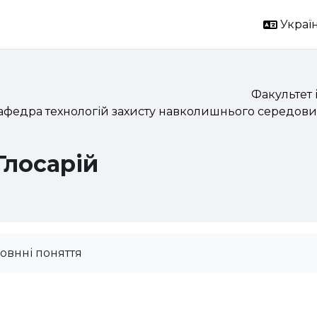
Україн
Факультет 
афедра технологій захисту навколишнього середови
Глосарій
овнні поняття