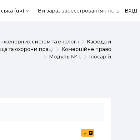
ська ‎(uk)‎
Ви зараз зареєстровані як гість
ВХІД
інженерних систем та екології
Кафедри
ща та охорони праці
Комерційне право
Модуль № 1.
Глосарій
...
Експорт записів