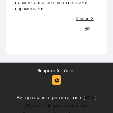
проходження сигналів з певними
параметрами
»
Глосарій
Зворотній зв'язок
Ви зараз зареєстровані як гість (
ВХІД
)
Підсумок збереження даних