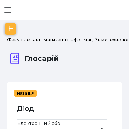
Перейти до головного вмісту
Бокова панель
Відкритий покажчик курсу
Факультет автоматизації і інформаційних технолог
Глосарій
Назад
Діод
Електронний або