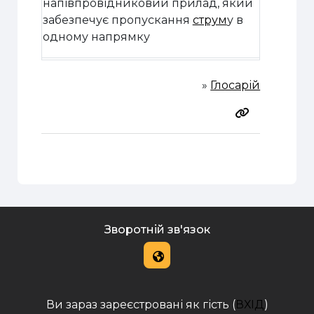
напівпровідниковий прилад, який
забезпечує пропускання
струм
у в
одному напрямку
»
Глосарій
Зворотній зв'язок
Ви зараз зареєстровані як гість (
ВХІД
)