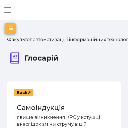
Skip to main content
Side panel
Open course index
Факультет автоматизації і інформаційних технолог
Глосарій
Back
Самоіндукція
явище виникнення КРС у котушці
внаслідок зміни
струм
у в цій