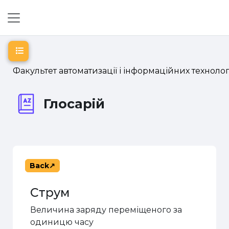
Skip to main content
Side panel
Open course index
Факультет автоматизації і інформаційних технолог
Глосарій
Back
Струм
Величина заряду переміщеного за
одиницю часу