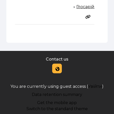
»
Глосарій
Contact us
You are currently using guest access (
Увійти
)
Data retention summary
Get the mobile app
Switch to the standard theme