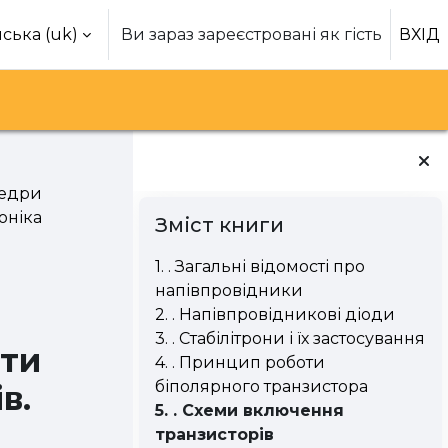
ська ‎(uk)‎
Ви зараз зареєстровані як гість
ВХІД
едри
Блоки
Пропустити Зміст книги
оніка
Зміст книги
1. . Загальні відомості про
напівпровідники
2. . Напівпровідникові діоди
3. . Стабілітрони і їх застосування
оти
4. . Принцип роботи
біполярного транзистора
в.
5. . Схеми включення
транзисторів