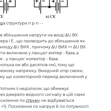
ор
а структури n p n - - .
не збільшення напруги на вході ∆U BX
тера I E , що приводить до збільшення як
 виходу ∆U ВИХ , причому ∆U ВИХ >> ∆U BX .
уги включене у ланцюг емітер - база, а
- у ланцюг колектор - база.
кілька ом або десятків ом), тому що
рямому напрямку. Вихідний опір схеми,
тому що колекторний перехід включений у
стотним її недоліком, що обмежує
рез джерело вхідного сигналу в цій схемі
посилення по
струм
у не відбувається
α <1). Посилення по напрузі й по потужності