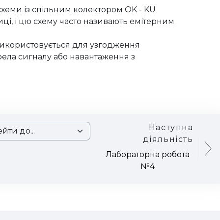
схеми із спільним колектором OK - KU
иці, і цю схему часто називають емітерним
використовується для узгодження
ела сигналу або навантаження з
Наступна
и до...
діяльність
Лабораторна робота
№4