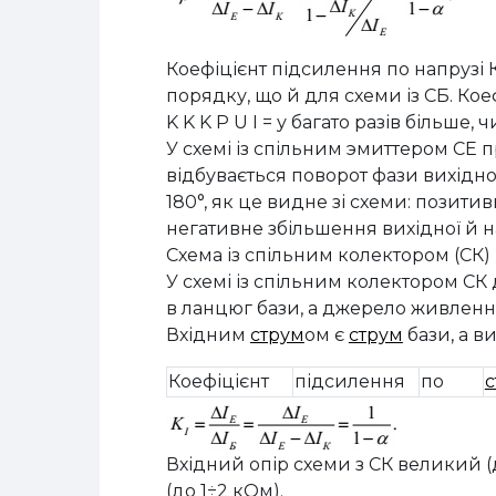
Коефіцієнт підсилення по напрузі 
порядку, що й для схеми із СБ. Кое
K K K P U I = у багато разів більше, ч
У схемі із спільним эмиттером СЕ 
відбувається поворот фази вихідно
180°, як це видне зі схеми: позит
негативне збільшення вихідної й н
Схема із спільним колектором (СК)
У схемі із спільним колектором СК
в ланцюг бази, а джерело живлення
Вхідним
струм
ом є
струм
бази, а в
Коефіцієнт
підсилення
по
с
Вхідний опір схеми з СК великий (
(до 1÷2 кОм).