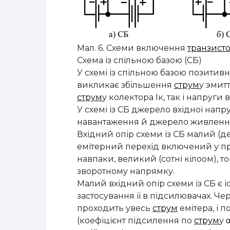
Мал. 6. Схеми включення
транзист
Схема із спільною базою (СБ)
У схемі із спільною базою позитив
викликає збільшення
струм
у эмит
струм
у колектора Iк, так і напруги
У схемі із СБ джерело вхідної напр
навантаження й джерело живлення 
Вхідний опір схеми із СБ малий (де
емітерний перехід включений у п
навпаки, великий (сотні кілоом), 
зворотному напрямку.
Малий вхідний опір схеми із СБ є і
застосування її в підсилювачах. Че
проходить увесь
струм
емітера, і 
(коефіцієнт підсилення по
струм
у 