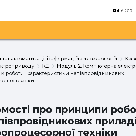
Україн
тет автоматизації і інформаційних технологій
Каф
лектроприводу
КЕ
Модуль 2. Комп'ютерна електр
ипи роботи і характеристики напівпровідникових
орної техніки
домості про принципи роб
півпровідникових приладі
ропроцесорної техніки