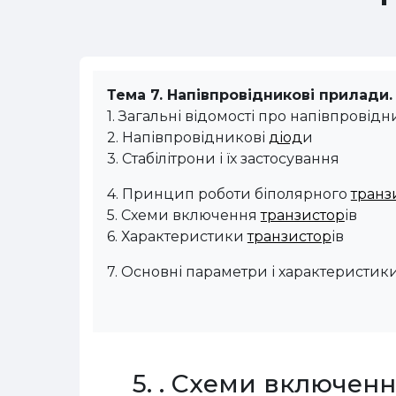
Тема 7. Напівпровідникові прилади.
1. Загальні відомості про напівпровід
2. Напівпровідникові
діод
и
3. Стабілітрони і їх застосування
4. Принцип роботи біполярного
транз
5. Схеми включення
транзистор
ів
6. Характеристики
транзистор
ів
7.
Основні параметри і характеристики
5. . Схеми включен