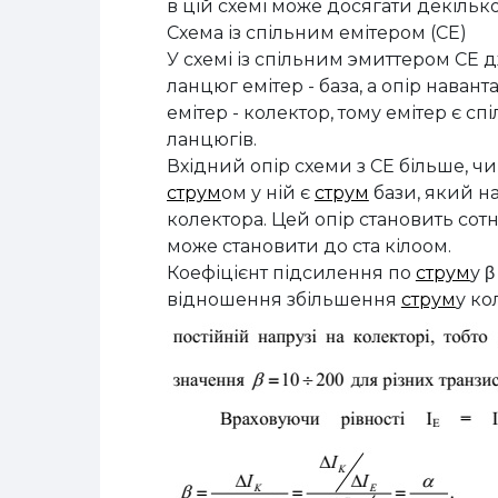
в цій схемі може досягати декілько
Схема із спільним емітером (СЕ)
У схемі із спільним эмиттером СЕ 
ланцюг емітер - база, а опір нава
емітер - колектор, тому емітер є с
ланцюгів.
Вхідний опір схеми з СЕ більше, чи
струм
ом у ній є
струм
бази, який н
колектора. Цей опір становить сот
може становити до ста кілоом.
Коефіцієнт підсилення по
струм
у β
відношення збільшення
струм
у ко