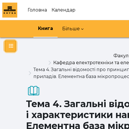
Перейти до головного вмісту
Головна
Календар
Книга
Більше
Відкритий покажчик курсу
Факуль
Кафедра електротехніки та е
Тема 4. Загальні відомості про принц
приладів. Елементна база мікропроцес
Тема 4. Загальні ві
і характеристики на
Елементна база мік