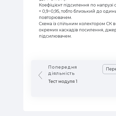
Коефіцієнт підсилення по напрузі 
= 0,9÷0,95, тобто близький до один
повторювачем.
Схема із спільним колектором СК 
окремих каскадів посилення, джер
підсилювачем.
Попередня
Перейт
діяльність
Тест модуля 1