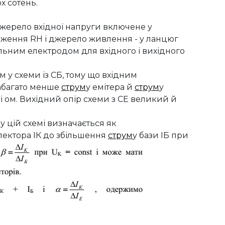
х сотень.
джерело вхідної напруги включене у
нтаження RН і джерело живлення - у ланцюг
пільним електродом для вхідного і вихідного
м у схеми із СБ, тому що вхідним
абагато менше
струм
у емітера й
струм
у
ні ом. Вихідний опір схеми з СЕ великий й
 у цій схемі визначається як
лектора IК до збільшення
струм
у бази IБ при