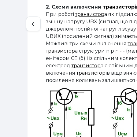
2. Схеми включення
транзистор
і
При роботі
транзистор
а як підсил
змінну напругу UBX (сигнал, що пі
джерелом постійної напруги зсуву 
UВИХ (посилений сигнал) знімаєть
Можливі три схеми включення
тра
транзистор
а структури n p n - - (мал
емітером СЕ (б) і із спільним колек
електрод
транзистор
а є спільним 
включення
транзистор
ів відрізня
посилення коливань залишається