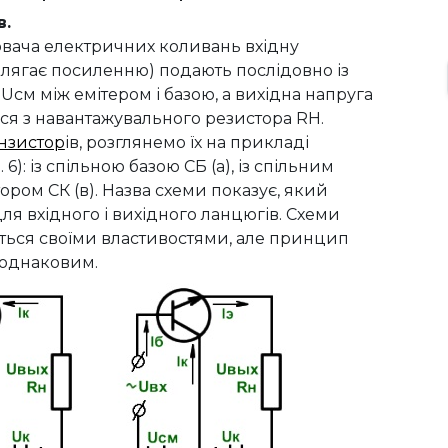
в.
ювача електричних коливань вхідну
длягає посиленню) подають послідовно із
Uсм між емітером і базою, а вихідна напруга
ся з навантажувального резистора RН.
нзистор
ів, розглянемо їх на прикладі
. 6): із спільною базою СБ (а), із спільним
тором СК (в). Назва схеми показує, який
для вхідного і вихідного ланцюгів. Схеми
ються своїми властивостями, але принцип
 однаковим.