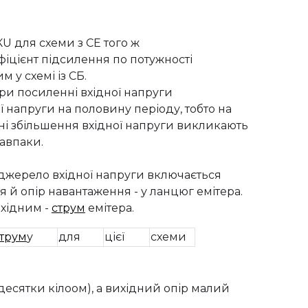
КU для схеми з СЕ того ж
фіцієнт підсилення по потужності
им у схемі із СБ.
при посиленні вхідної напруги
ї напруги на половину періоду, тобто на
ивні збільшення вхідної напруги викликають
авпаки.
 джерело вхідної напруги включається
 й опір навантаження - у ланцюг емітера.
ихідним -
струм
емітера.
трум
у
для
цієї
схеми
десятки кілоом), а вихідний опір малий