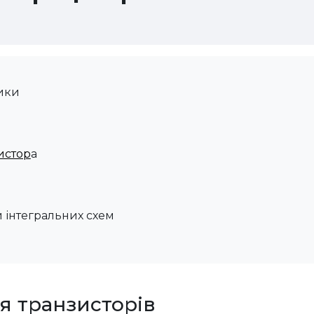
ники
истор
а
 інтегральних схем
ня транзисторів