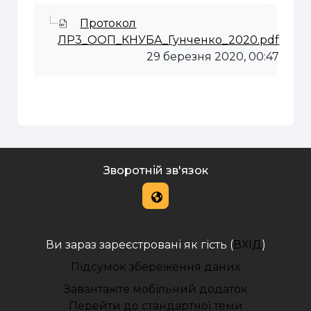
Протокол
ЛР3_ООП_КНУБА_Гунченко_2020.pdf
29 березня 2020, 00:47
Зворотній зв'язок
Ви зараз зареєстровані як гість (
ВХІД
)
Підсумок збереження даних
Завантажте мобільний додаток
Перейти до стандартної теми