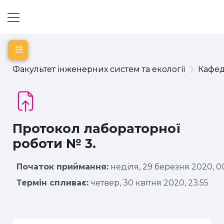
Перейти до головного вмісту
Бокова панель
Відкритий покажчик курсу
Факультет інженерних систем та екології
Кафе
Протокол лабораторної
роботи № 3.
Початок приймання:
неділя, 29 березня 2020, 0
Термін спливає:
четвер, 30 квітня 2020, 23:55