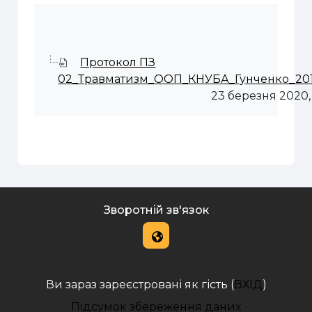
Протокол ПЗ
02_Травматизм_ООП_КНУБА_Гунченко_201
23 березня 2020,
Зворотній зв'язок
Ви зараз зареєстровані як гість (
ВХІД
)
Підсумок збереження даних