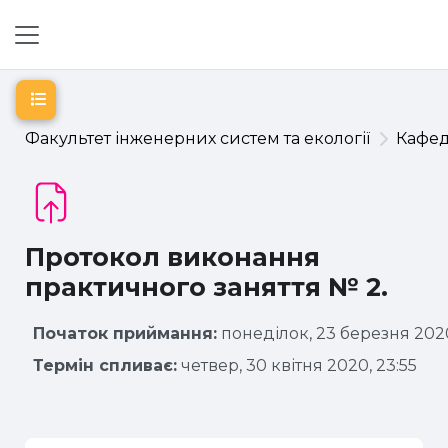
Перейти до головного вмісту
Бокова панель
Відкритий покажчик курсу
Факультет інженерних систем та екології
Кафе
Протокол виконання
практичного заняття № 2.
Початок приймання:
понеділок, 23 березня 2020
Термін спливає:
четвер, 30 квітня 2020, 23:55