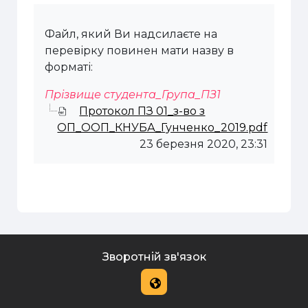
Файл, який Ви надсилаєте на
перевірку повинен мати назву в
форматі:
Прізвище студента_Група_ПЗ1
Протокол ПЗ 01_з-во з
ОП_ООП_КНУБА_Гунченко_2019.pdf
23 березня 2020, 23:31
Зворотній зв'язок