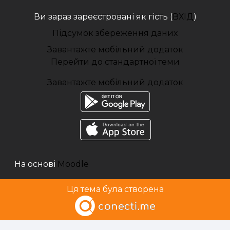
Ви зараз зареєстровані як гість (
ВХІД
)
Підсумок збереження даних
Завантажте мобільний додаток
Перейти до стандартної теми
Завантажте мобільний додаток
На основі
Moodle
Ця тема була створена