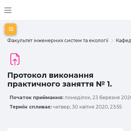
Перейти до головного вмісту
Бокова панель
Відкритий покажчик курсу
Факультет інженерних систем та екології
Кафе
Протокол виконання
практичного заняття № 1.
Початок приймання:
понеділок, 23 березня 2020
Термін спливає:
четвер, 30 квітня 2020, 23:55