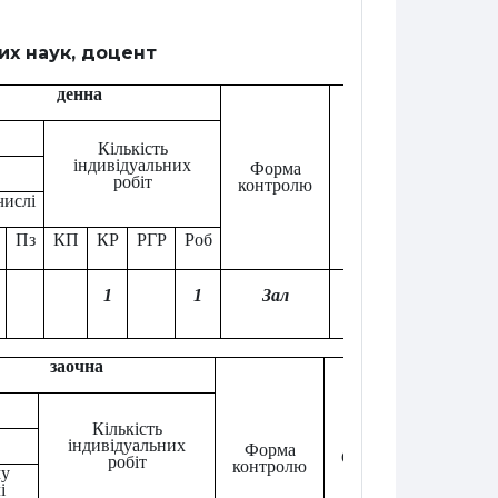
х наук, доцент
денна
Кількість
Відмі
індивідуальних
Форма
про
Семестр
робіт
контролю
погодж
числі
Пз
КП
КР
РГР
Роб
1
1
Зал
4
заочна
Кількість
Відміт
індивідуальних
про
Форма
Семестр
робіт
погодже
контролю
му
і