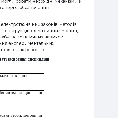
и могли обрати необхідні механізми з
 енергозабезпеченні і
.
електротехнічних законів, методів
я, конструкцій електричних машин,
 набуття практичних навичок
ення експериментальних
ролю за їх роботою.
таті засвоєння дисципліни
ьтати навчання
дівництва та цивільної
овні теорії, методи та