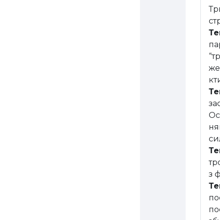
Тр
ст
Те
па
“т
же
кт
Те
за
Ос
ня
си
Те
тр
з 
Те
по
по