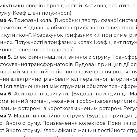
икутники опорів і провідностей. Активна, реактивна і
руму. Коефіцієнт потужності).
ма 4.
Трифазні кола. (Виробництво трифазної системи
раметри. З’єднання обмоток трифазного генератора і 
рикутником”. Розрахунок трифазних кіл при симетри
ннях. Потужності в трифазних колах. Коефіцієнт потуж
ивності енергогосподарства).
ма 5.
Електричні машини змінного струму. Трансформ
стосування трансформаторів. Будова і принцип дії 
новний магнітний потік і потокозчеплення розсіяння.
ння електричної рівноваги кіл первинної і вторинно
л і співвідношення між струмами обмоток трансформ
ма 6.
Асинхронні двигуни. (Будова і принцип дії. М
омагнітний момент, механічні і робочі характеристик
фазним ротором і з короткозамкненим ротором. Регу
ма 7.
Машини постійного струму. (Будова, принцип д
стійного струму. Призначення колектора. Поняття пр
стійного струму. Класифікація машин постійного стр