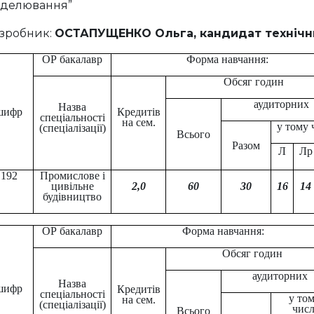
делювання”
зробник:
ОСТАПУЩЕНКО Ольга, кандидат технічни
ОР бакалавр
Форма навчання:
Обсяг годин
аудиторних
Назва
шифр
Кредитів
спеціальності
на сем.
у тому 
(спеціалізації)
Всього
Разом
Л
Лр
192
Промислове і
цивільне
2
,
0
60
30
16
14
будівництво
ОР бакалавр
Форма навчання:
Обсяг годин
аудиторних
Назва
шифр
Кредитів
спеціальності
у то
на сем.
(спеціалізації)
числ
Всього