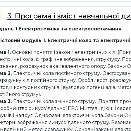
3. Програма і зміст навчальної д
горнути
дуль 1.Електротехніка та електропостачання
істовий модуль 1. Електричні кола та електричн
ма 1.
Основні поняття і закони електричних кіл. (Пон
ектричні кола, їх графічне зображення, структуру. По
єднання, розрахунок еквивалентного опору. Закони Ом
ма 2.
Електричні кола постійного струму. (Застосуван
зрахунку кіл постійного струму. Особливості розраху
тоди контурних струмів і вузлових потенціалів. Метод
стійного струму).
ма 3.
Електричні кола змінного струму. (Поняття про
робництво синусоїдальної ЕРС. Миттєві, діючі і сере
румів і напруг. Однофазні електричні кола. Закони Ома
кторні зображення синусоїдального струму. Резонанс
мволічний метод розрахунку. Основні закони електр