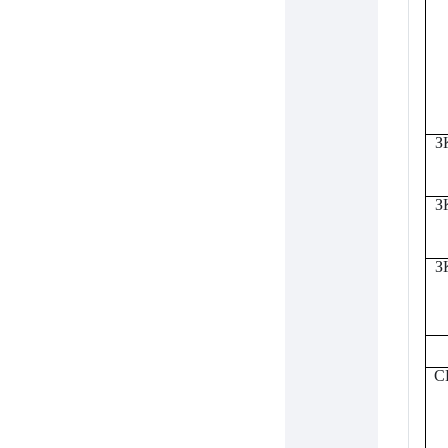
З
З
З
С