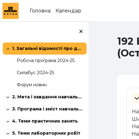
Перейти до головного вмісту
Головна
Календар
192
1. Загальні відомості про дисципліну:
(Ос
Згорнути
Робоча програма 2024-25
Силабус 2024-25
Форум новин
Сх
2. Мета і завдання навчальної дисципліни
Згорнути
З
3. Програма і зміст навчальної дисципліни
На
Згорнути
Ши
4. Теми практичних занять
Згорнути
На
5. Теми лабораторних робіт
На
Згорнути