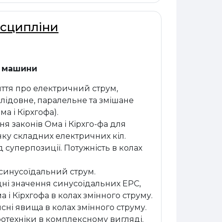
исципліни
і машини
яття про електричний струм,
слідовне, паралельне та змішане
а і Кірхгофа).
ня законів Ома і Кірхго-фа для
нку складних електричних кіл.
 суперпозиції. Потужність в колах
 синусоїдальний струм.
дні значення синусоїдальних ЕРС,
 і Кірхгофа в колах змінного струму.
ні явища в колах змінного струму.
отехніки в комплексному вигляді.