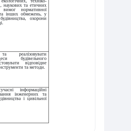
екологічних, техніко-
, наукових та етичних
х вимог нормативної
 та інших обмежень, у
будівництва, охорони
і.
та реалізовувати
цеси будівельного
стовувати відповідне
інструменти та методи.
сучасні інформаційні
язання інженерних та
удівництва і цивільної