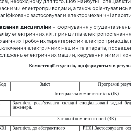
сязі, необхідному для того, щоб майбутні спеціаліст
часними електроприводами, а також орієнтувались в
аліфіковано застосовували електромеханічні апарати
вдання дисципліни
– формування у студента знань 
алізу електричних кіл, принципів електропостачанн
ханічних і робочих характеристик електроприводів,
дключення електричних машин та апаратів, провед
сліджень електричних машин, керування ними і конт
Компетенції студентів, що формуються в резуль
Код
Зміст
Програмні резул
Інтегральна компетентність (ІК)
.
Здатність розв’язувати складні спеціалізовані задачі бу
інженерії.
Загальні компетентності (ЗК)
К01.
Здатність до абстрактного
РН01.Застосовувати осн