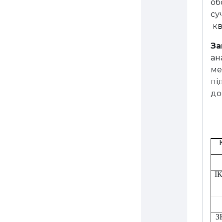
об
су
кв
За
ан
ме
пі
до
ІК
З