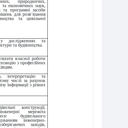
чних, природничих,
х та економічних наук,
и та програмні засоби
ішень для розв’язання
вництва та цивільної
 у дослідженнях та
ектури та будівництва.
льтати власної роботи
позицію з професійних
хівцям.
р, інтерпретацію та
тому числі за рахунок
ізу інформації з різних
івельні конструкції,
інженерні мережіта
цеси будівельного
уванням інженерно-
зберігаючих заходів,