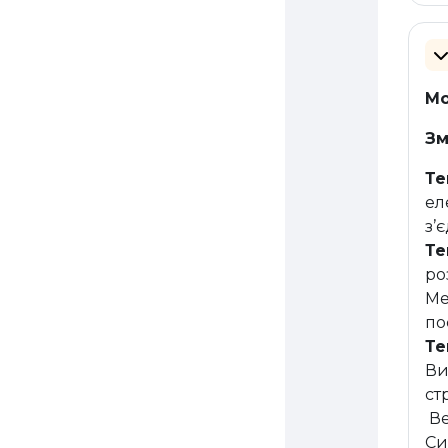
З
Мо
Зм
Те
ел
з’
Те
ро
Ме
по
Те
Ви
ст
Ве
Си