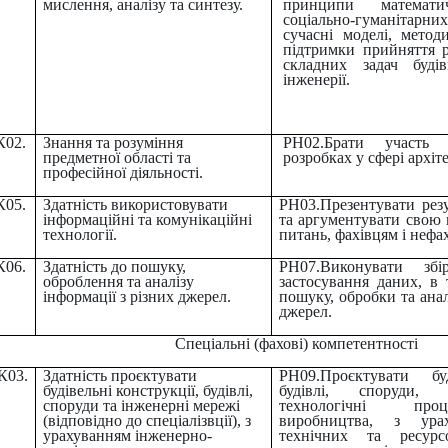
мислення, аналізу та синтезу.
принципи математи
соціально-гуманітарни
сучасні моделі, метод
підтримки прийняття р
складних задач буді
інженерії.
К02.
Знання та розуміння
РН02.Брати участь
предметної області та
розробках у сфері архіт
професійної діяльності.
К05.
Здатність використовувати
РН03.Презентувати резу
інформаційні та комунікаційні
та аргументувати свою 
технології.
питань
,
фахівцям і нефа
К06.
Здатність до пошуку,
РН07.Виконувати збі
оброблення та аналізу
застосування даних, в 
інформації з різних джерел.
пошуку, обробки та анал
джерел.
Спеціальні (фахові) компетентності
К03.
Здатність проєктувати
РН09.Проєктувати буд
будівельні конструкції, будівлі,
будівлі, споруди, 
споруди та інженерні мережі
технологічні про
(відповідно до спеціалізвції), з
виробництва, з урах
урахуванням інженерно-
технічних та ресурсо