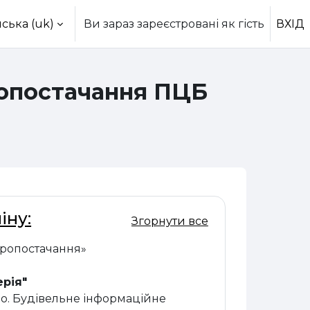
ська ‎(uk)‎
Ви зараз зареєстровані як гість
ВХІД
ропостачання ПЦБ
іну:
Згорнути все
ктропостачання»
ерія"
тво. Будівельне інформаційне