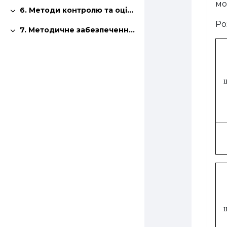
мо
6. Методи контролю та оцінювання знань студентів
Згорнути
Ро
7. Методичне забезпечення дисципліни
Згорнути