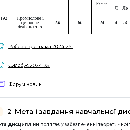
Разом
Л
Лр
192
Промислове і
цивільне
2
,
0
60
24
4
14
будівництво
Файл
Робоча програма 2024-25
Файл
Силабус 2024-25
Форум новин
2. Мета і завдання навчальної д
горнути
та дисципліни
полягає у забезпеченні теоретичної 