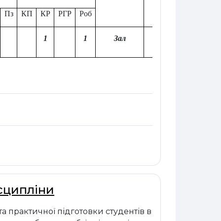
Пз
КП
КР
РГР
Роб
1
1
Зал
3
исципліни
та практичної підготовки студентів в