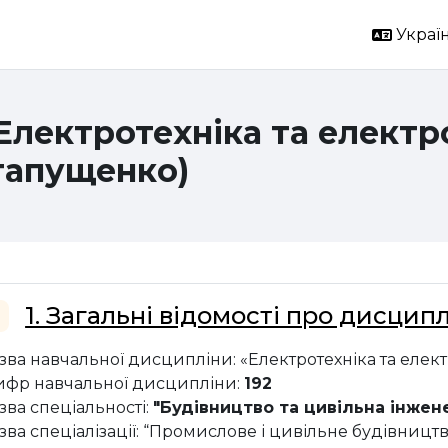
Україн
 Електротехніка та елект
тапущенко)
ема розділу
1. Загальні відомості про дисципл
горнути
зва навчальної дисципліни: «Електротехніка та еле
фр навчальної дисципліни:
192
зва спеціальності:
"Будівництво та цивільна інжен
зва спеціалізації: “Промислове і цивільне будівниц