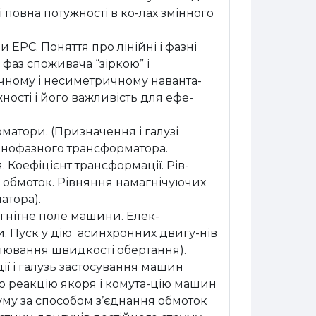
 повна потужності в ко-лах змінного
 ЕРС. Поняття про лінійні і фазні
фаз споживача “зіркою” і
чному і несиметричному наванта-
ності і його важливість для ефе-
атори. (Призначення і галузі
однофазного трансформатора.
 Коефіцієнт трансформації. Рів-
ї обмоток. Рівняння намагнічуючих
атора).
агнітне поле машини. Елек-
и. Пуск у дію асинхронних двигу-нів
лювання швидкості обертання).
ії і галузь застосування машин
о реакцію якоря і комута-цію машин
уму за способом з’єднання обмоток