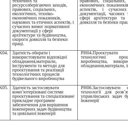
технічних та
правових, соціальних, 
ресурсозберігаючих заходів,
економічних показників
правових, соціальних,
аспектів, і сучасни
екологічних, техніко-
документації, часових
економічних показників,
сфері архітектури та 
наукових та етичних аспектів, і
довкілля та безпеки прац
сучасних вимог нормативної
документації у сфері
архітектури та будівництва,
охороги довкілля та безпеки
праці.
К04.
Здатність обирати і
РН04
.
Проєктувати 
використовувати відповідні
технологічні про
обладнання,матеріали,
виробництва, викори
інструменти та методи для
обладнання,матеріали, 
проєктування та реалізації
технологічних процнсів
будівельного виробництва
К05.
Здатність застосовувати
РН06.Застосовувати 
комп’ютерізовані системи
технології для розв’
проєктування та спеціалізоване
управлінських задач б
прикладне програмне
інженерії
забезпечення для вирішення
інженерних задач будівництва
та цивільної інженерії