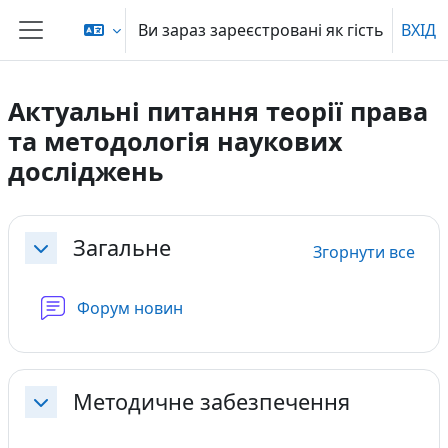
Перейти до головного вмісту
Ви зараз зареєстровані як гість
ВХІД
Бокова панель
Актуальні питання теорії права
та методологія наукових
досліджень
Схема розділу
Загальне
Згорнути все
Згорнути
Форум новин
Методичне забезпечення
Згорнути