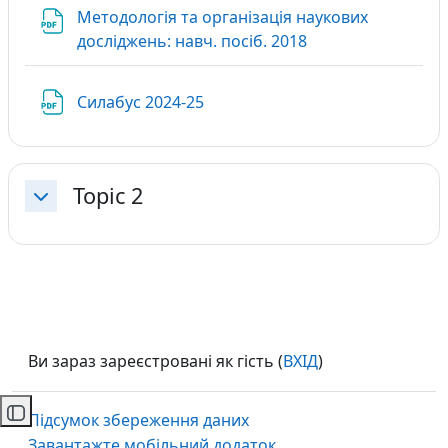
Методологія та організація наукових
URL
досліджень: навч. посіб. 2018
Файл
Силабус 2024-25
Topic 2
Згорнути
Ви зараз зареєстровані як гість (
ВХІД
)
Підсумок збереження даних
Відкритий покажчик курсу
Завантажте мобільний додаток