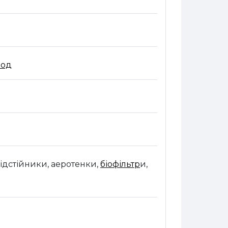
ня
Завдання
вод
ідстійники
,
аеротенки
,
біофільтр
и,