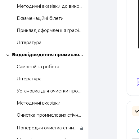
Методичні вказівки до виконання лабораторних робіт
Екзаменаційні білети
Приклад оформлення графічної частини КП
Література
Водовідведення промислових підприємств
Згорнути
Самостійна робота
Література
Установка для очистки промислових стічних вод
Методичні вказівки
З
Очистка промислових стічних вод
Попередня очистка стічних вод