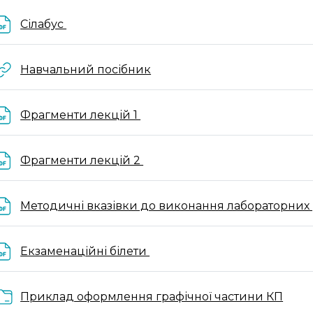
Файл
Сілабус
URL
Навчальний посібник
Файл
Фрагменти лекцій 1
Файл
Фрагменти лекцій 2
Методичні вказівки до виконання лабораторних 
Файл
Екзаменаційні білети
Папк
Приклад оформлення графічної частини КП