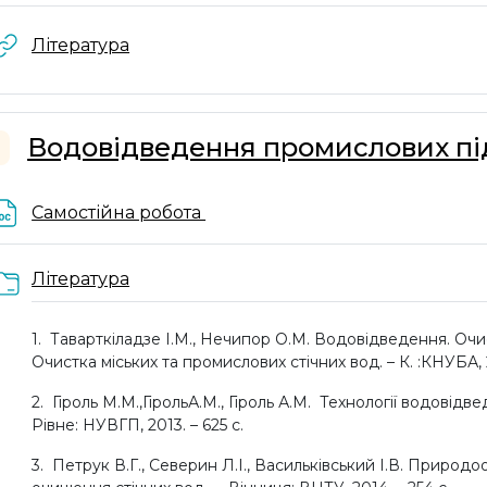
URL
Література
Водовідведення промислових п
горнути
Файл
Самостійна робота
Папка
Література
1.
Таварткіладзе І.М., Нечипор О.М. Водовідведення. Очистк
Очистка міських та промислових стічних вод. – К. :КНУБА, 2
2.
Гіроль М.М.,ГірольА.М., Гіроль А.М. Технології водовід
Рівне: НУВГП, 2013. – 625 с.
3.
Петрук В.Г., Северин Л.І., Васильківський І.В. Природо