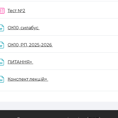
Тест №2
Файл
ОК10, силабус
Файл
ОК10, РП, 2025-2026
Файл
ПИТАННЯ+
Файл
Конспект лекцій+