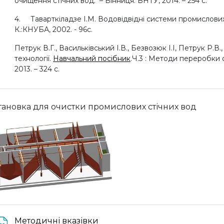
очищення стічних вод. – Вінниця: ВНТУ, 2014. – 254 с.
4.
Таварткіладзе І.М. Водовідвідні системи промислових
К.:КНУБА, 2002. - 96с.
Петрук В.Г., Васильківський І.В., Безвозюк І.І, Петрук Р.
технології.
Навчальний посібник
.Ч.3 : Методи переробки о
2013. – 324 с.
тановка для очистки промислових стічних вод
Файл
Методичні вказівки