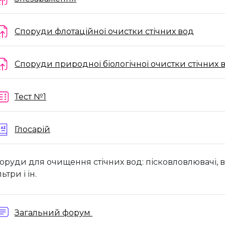
Завдан
Споруди флотаційної очистки стічних вод
Споруди природної біологічної очистки стічних 
Тест №1
Глосарій
оруди для очищення стічних вод: пісковловлювачі,
в
ьтри і ін.
Загальний форум