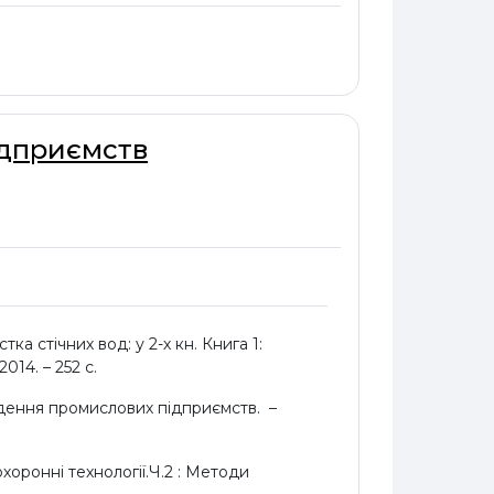
ідприємств
а стічних вод: у 2-х кн. Книга 1:
014. – 252 с.
ведення промислових підприємств. –
охоронні технології.Ч.2 : Методи