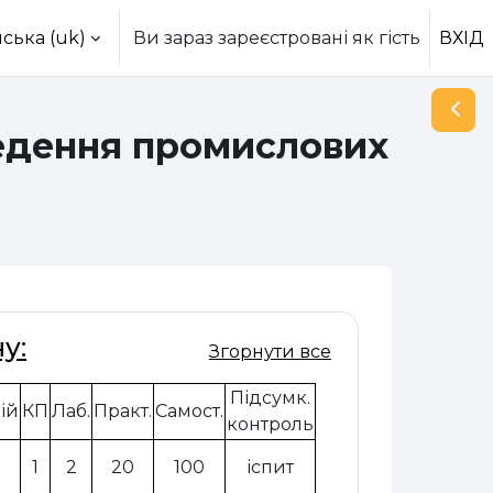
ська ‎(uk)‎
Ви зараз зареєстровані як гість
ВХІД
Відк
едення промислових
у:
Згорнути все
Підсумк.
ій
КП
Лаб.
Практ.
Самост.
контроль
1
2
20
100
іспит