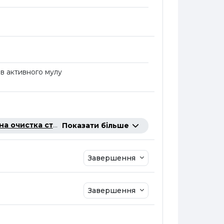
ів активного мулу
очистка стічних вод
позначена, як завершена ...
Показати більше
Завершення
Завершення