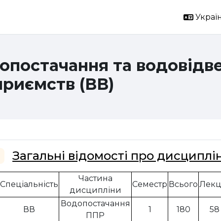
Україн
опостачання та водовідв
приємств (ВВ)
ема розділу
Загальні відомості про дисциплін
горнути
Частина
Спеціальність
Семестр
Всього
Лекц
дисципліни
Водопостачання
ВВ
1
180
58
ППР