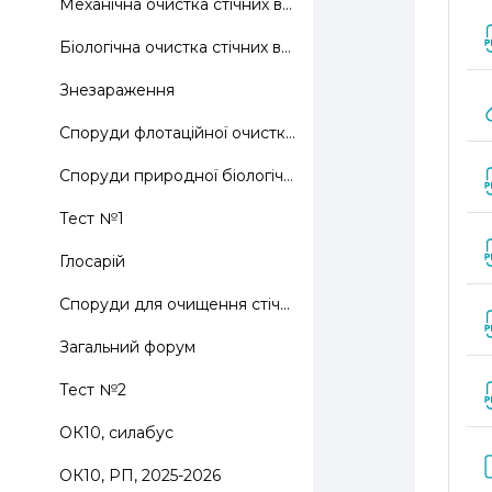
Механічна очистка стічних вод
Біологічна очистка стічних вод
Знезараження
Споруди флотаційної очистки стічних вод
Споруди природної біологічної очистки стічних вод
Тест №1
Глосарій
Споруди для очищення стічних вод: пісковловлювачі,...
Загальний форум
Тест №2
ОК10, силабус
ОК10, РП, 2025-2026