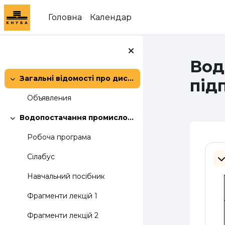
Перейти до головного вмісту
Головна
Календар
Вод
Загальні відомості про дисципліну:
під
Згорнути
Объявления
Водопостачання промислових підприємств
Згорнути
Робоча програма
Сх
Сілабус
З
Навчальний посібник
Фрагменти лекцій 1
Фрагменти лекцій 2