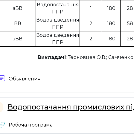
Водопостачання
зВВ
1
180
28
ППР
Водовідведення
ВВ
2
180
58
ППР
Водовідведення
зВВ
2
180
28
ППР
Викладачі
: Терновцев О.В.; Самченко
Форум
Объявления
Водопостачання промислових п
горнути
URL
Робоча програма