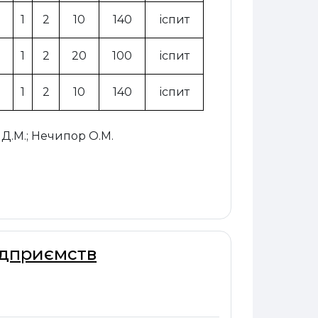
1
2
10
140
іспит
1
2
20
100
іспит
1
2
10
140
іспит
 Д.М.; Нечипор О.М.
ідприємств