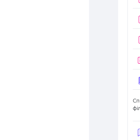
Сп
філ