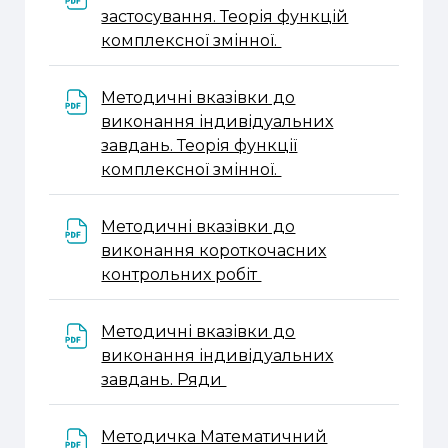
застосування. Теорія функцій
Файл
комплексної змінної.
Методичні вказівки до
виконання індивідуальних
завдань. Теорія функції
Файл
комплексної змінної.
Методичні вказівки до
виконання короткочасних
Файл
контрольних робіт
Методичні вказівки до
виконання індивідуальних
Файл
завдань. Ряди
Методичка Математичний