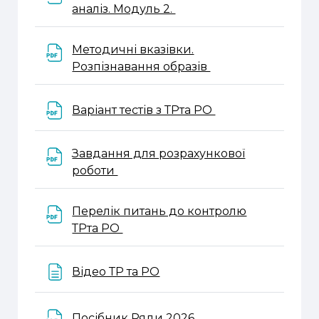
Файл
аналіз. Модуль 2.
Методичні вказівки.
Файл
Розпізнавання образів
Файл
Варіант тестів з ТРта РО
Завдання для розрахункової
Файл
роботи
Перелік питань до контролю
Файл
ТРта РО
Веб-сторінка
Відео ТР та РО
Файл
Посібник Ряди 2026