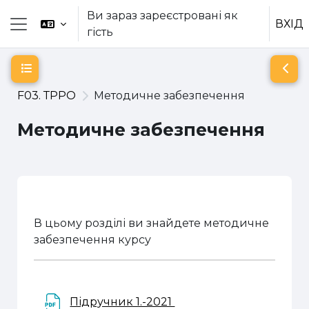
Перейти до головного вмісту
Ви зараз зареєстровані як
ВХІД
гість
Бокова панель
Відкритий покажчик курсу
Відк
F03. ТРРО
Методичне забезпечення
Методичне забезпечення
Схема розділу
В цьому розділі ви знайдете методичне
забезпечення курсу
Файл
Підручник 1.-2021