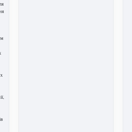
ля
ня
ям
х
их
ії,
ів