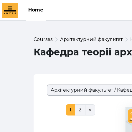
Skip to main content
Home
Courses
Архітектурний факультет
Кафедра теорії арх
Course categories
Page 1
Page 2
Next page
1
2
»
*
К
а