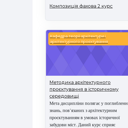
Композиція фахова 2 курс
Методика архітектурного проєкт
Кафедра теорії архітектури і
архітектурного проєктування
Методика архітектурного
проєктування в історичному
середовищі
Мета
дисципліни полягає у поглибленн
знань, пов’язаних з архітектурним
проєктуванням в умовах історичної
забудови міст. Даний курс сприяє