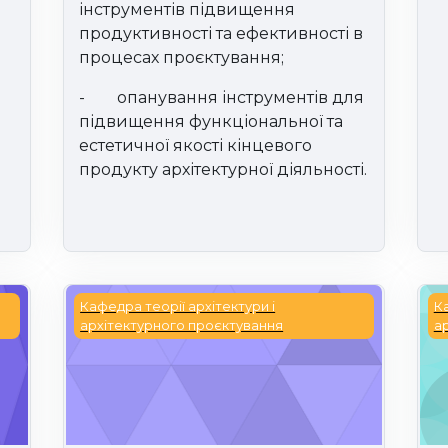
інструментів підвищення
продуктивності та ефективності в
процесах проєктування;
-
опанування інструментів для
підвищення функціональної та
естетичної якості кінцевого
продукту архітектурної діяльності.
Концептуальне архітектурне проектування 
Ко
Кафедра теорії архітектури і
Ка
архітектурного проєктування
а