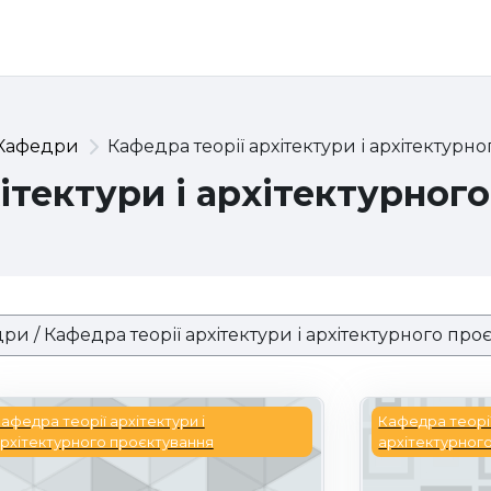
Кафедри
Кафедра теорії архітектури і архітектурн
ітектури і архітектурног
КАФЕДРА ТЕОРІЇ АРХІТЕКТУРИ
Архітектурна
афедра теорії архітектури і
Кафедра теорії
рхітектурного проєктування
архітектурног