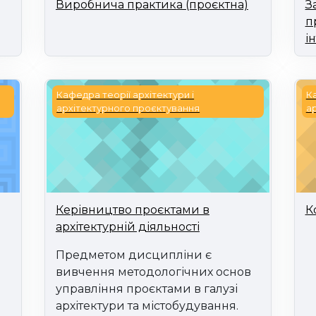
Виробнича практика (проєктна)
З
п
і
ища планувальними засобами
Керівництво проєктами в архітектурній діял
Ко
Кафедра теорії архітектури і
Ка
архітектурного проєктування
а
Керівництво проєктами в
К
архітектурній діяльності
Предметом дисципліни є
вивчення методологічних основ
управління проєктами в галузі
архітектури та містобудування.