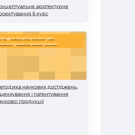
онцептуальне архітектурне
роектування 6 курс
тодика наукових достіджень, ліцензування і патенту
федра теорії архітектури і
рхітектурного проєктування
етодика наукових достіджень,
іцензування і патентування
аукової продукції