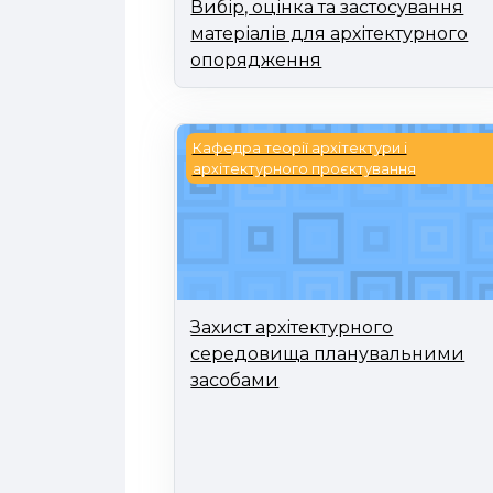
Вибір, оцінка та застосування
матеріалів для архітектурного
опорядження
Захист архітектурного середов
Кафедра теорії архітектури і
архітектурного проєктування
Захист архітектурного
середовища планувальними
засобами