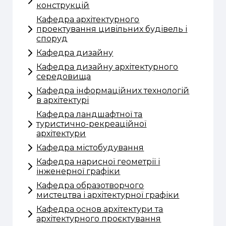
конструкцій
Кафедра архітектурного
проектування цивільних будівель і
споруд
Кафедра дизайну
Кафедра дизайну архітектурного
середовища
Кафедра інформаційних технологій
в архітектурі
Кафедра ландшафтної та
туристично-рекреаційної
архітектури
Кафедра містобудування
Кафедра нарисної геометрії і
інженерної графіки
Кафедра образотворчого
мистецтва і архітектурної графіки
Кафедра основ архітектури та
архітектурного проєктування