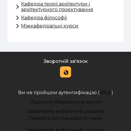
Кафедра теорії архітектури і
архітектурного проєктування
Кафедра філософії
Міжкафедральні курси
Зворотній зв'язок
Ви не пройшли аутентифікацію (
ВХІД
)
Підсумок збереження даних
Завантажте мобільний додаток
Перейти до стандартної теми
Завантажте мобільний додаток