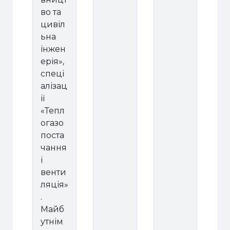
во та
цивіл
ьна
інжен
ерія»,
спеці
алізац
ії
«Тепл
огазо
поста
чання
і
венти
ляція»
.
Майб
утнім