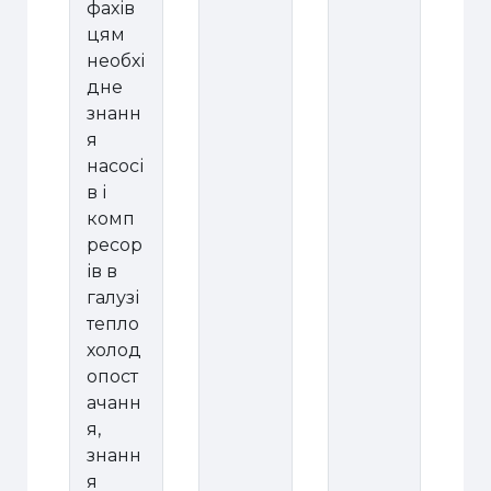
фахів
цям
необхі
дне
знанн
я
насосі
в і
комп
ресор
ів в
галузі
тепло
холод
опост
ачанн
я,
знанн
я