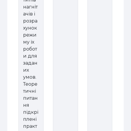
нагніт
ачів і
розра
хунок
режи
му їх
робот
и для
задан
их
умов.
Теоре
тичні
питан
ня
підкрі
плені
практ