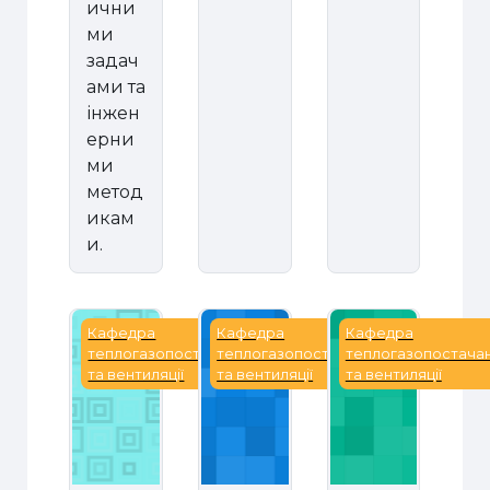
ични
ми
задач
ами та
інжен
ерни
ми
метод
икам
и.
Енергетична паспортизація і сертифікація
Енергоефективність та біосфер
Енергоощадні те
Кафедра
Кафедра
Кафедра
теплогазопостачання
теплогазопостачання
теплогазопостача
та вентиляції
та вентиляції
та вентиляції