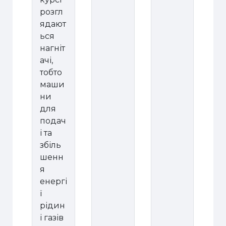
розгл
ядают
ься
нагніт
ачі,
тобто
маши
ни
для
подач
і та
збіль
шенн
я
енергі
ї
рідин
і газів