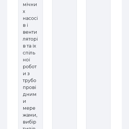
мічни
х
насосі
в і
венти
ляторі
в та їх
спіль
ної
робот
и з
трубо
прові
дним
и
мере
жами,
вибір
типів