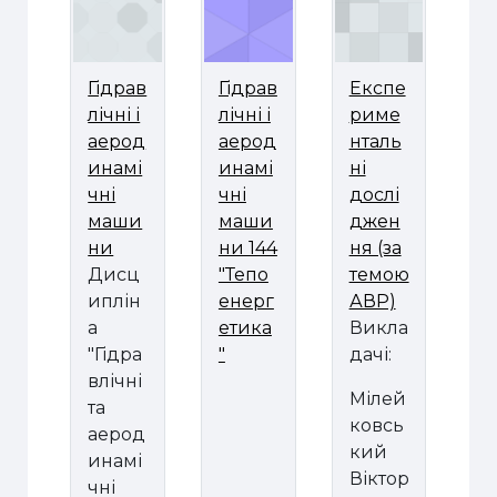
Гідрав
Гідрав
Експе
лічні і
лічні і
риме
аерод
аерод
нталь
инамі
инамі
ні
чні
чні
дослі
маши
маши
джен
ни
ни 144
ня (за
Дисц
"Тепо
темою
иплін
енерг
АВР)
а
етика
Викла
"Гідра
"
дачі:
влічні
Мілей
та
ковсь
аерод
кий
инамі
Віктор
чні