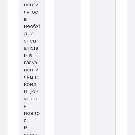
венти
ляторі
в
необхі
дне
спеці
аліста
м в
галузі
венти
ляції і
конд
иціон
уванн
я
повітр
я.
В
курсі