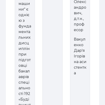
Олекс
маши
андро
ни" є
вич,
одніє
д.т.н.,
ю з
проф
фунда
есор
мента
льних
Вакул
дисц
енко
иплін
Дар'я
при
Ігорів
підгот
на аси
овці
стентк
бакал
а
аврів
спеці
ально
сті 192
«Буді
вницт