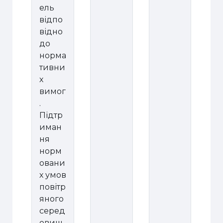
ель
відпо
відно
до
норма
тивни
х
вимог
.
Підтр
иман
ня
норм
овани
х умов
повітр
яного
серед
овищ