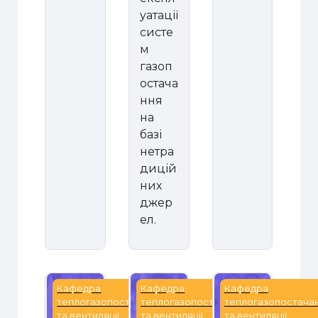
уатації
систе
м
газоп
остача
ння
на
базі
нетра
дицій
них
джер
ел.
Вентиляція
Вентиляція промислових буді
Вентиляція ТЕЦ 
Кафедра
Кафедра
Кафедра
теплогазопостачання
теплогазопостачання
теплогазопостача
та вентиляції
та вентиляції
та вентиляції