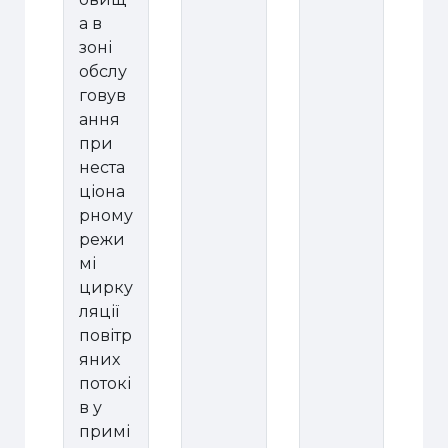
а в
зоні
обслу
говув
ання
при
неста
ціона
рному
режи
мі
цирку
ляції
повітр
яних
потокі
в у
примі