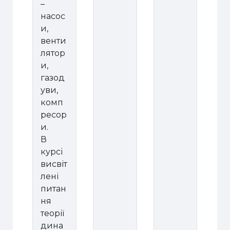
–
насос
и,
венти
лятор
и,
газод
уви,
комп
ресор
и.
В
курсі
висвіт
лені
питан
ня
теорії
дина