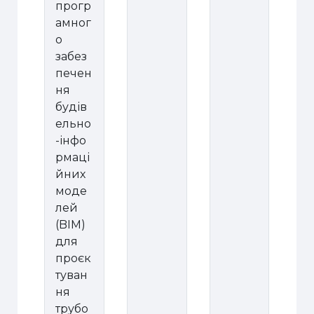
прогр
амног
о
забез
печен
ня
будів
ельно
-інфо
рмаці
йних
моде
лей
(BIM)
для
проєк
туван
ня
трубо