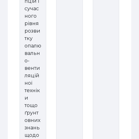
пцій і
сучас
ного
рівня
розви
тку
опалю
вальн
о-
венти
ляцій
ної
технік
и
тощо
ґрунт
овних
знань
щодо