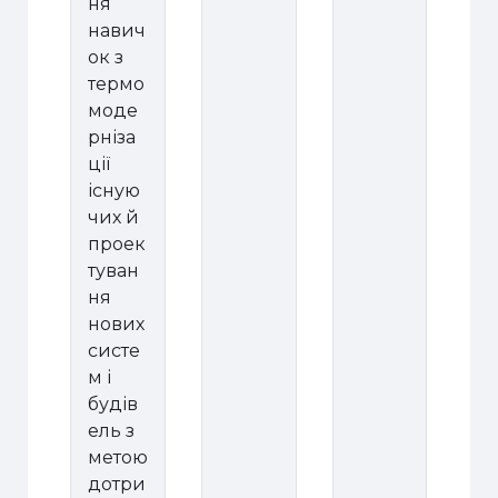
ня
навич
ок з
термо
моде
рніза
ції
існую
чих й
проек
туван
ня
нових
систе
м і
будів
ель з
метою
дотри