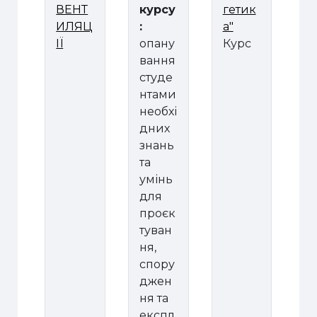
ВЕНТ
курсу
гетик
ИЛЯЦ
:
а"
ІЇ
опану
Курс
вання
студе
нтами
необхі
дних
знань
та
умінь
для
проєк
туван
ня,
спору
джен
ня та
експл