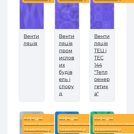
Венти
Венти
Венти
ляція
ляція
ляція
пром
ТЕЦ і
ислов
ТЕС
их
144
будів
"Тепл
ель і
оенер
спору
гетик
д
а"
Виробнича практика
Відновлювані джерела енергі
ВІМ проектуванн
Кафедра
Кафедра
Кафедра
теплогазопостачання
теплогазопостачання
теплогазопостача
та вентиляції
та вентиляції
та вентиляції