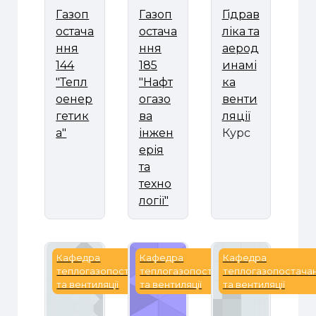
Газоп
Газоп
Гідрав
остача
остача
ліка та
ння
ння
аерод
144
185
инамі
"Тепл
"Нафт
ка
оенер
огазо
венти
гетик
ва
ляції
а"
інжен
Курс
ерія
та
техно
логії"
Гідравлічні і аеродинамічні машини
Гідравлічні і аеродинамічні 
Експерименталь
Кафедра
Кафедра
Кафедра
теплогазопостачання
теплогазопостачання
теплогазопостача
та вентиляції
та вентиляції
та вентиляції