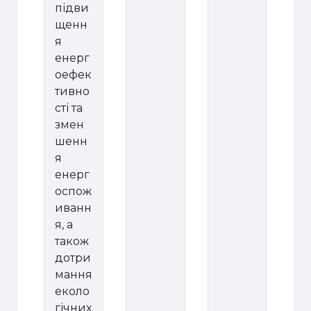
підви
щенн
я
енерг
оефек
тивно
сті та
змен
шенн
я
енерг
оспож
иванн
я, а
також
дотри
мання
еколо
гічних