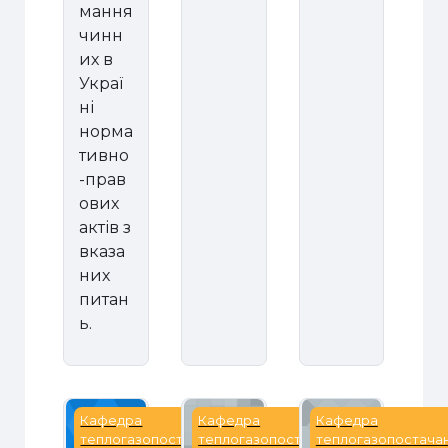
мання
чинн
их в
Украї
ні
норма
тивно
-прав
ових
актів з
вказа
них
питан
ь.
Зональні системи кондиціонування
Інженерне забезпечення будіве
Інженерне облад
Кафедра
Кафедра
Кафедра
теплогазопостачання
теплогазопостачання
теплогазопостача