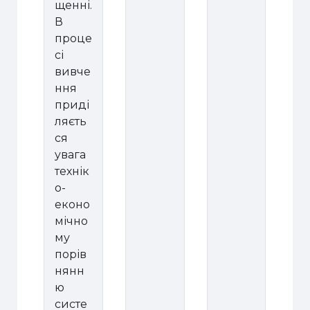
щенні.
В
проце
сі
вивче
ння
приді
ляєть
ся
увага
технік
о-
еконо
мічно
му
порів
нянн
ю
систе