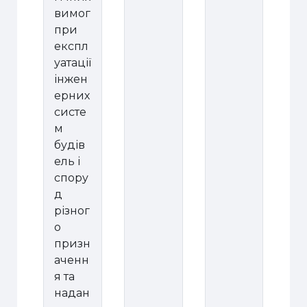
вимог
при
експл
уатації
інжен
ерних
систе
м
будів
ель і
спору
д
різног
о
призн
аченн
я та
надан