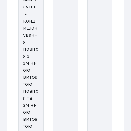
ляції
та
конд
иціон
уванн
я
повітр
я зі
змінн
ою
витра
тою
повітр
я та
змінн
ою
витра
тою