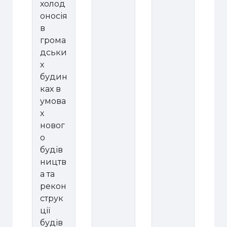
холод
оносія
в
грома
дськи
х
будин
ках в
умова
х
новог
о
будів
ництв
а та
рекон
струк
ції
будів