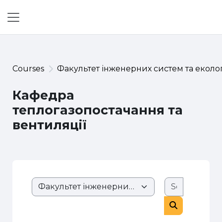
Skip to main content
Side panel
Courses
Факультет інженерних систем та еколог
Кафедра
теплогазопостачання та
вентиляції
Search co
Course categories
Search cour