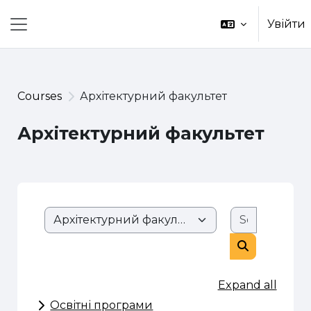
Skip to main content
Увійти
Side panel
Courses
Архітектурний факультет
Архітектурний факультет
Search co
Course categories
Search cour
Expand all
Освітні програми