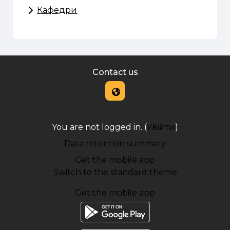
Кафедри
Contact us
You are not logged in. (
Увійти
)
Data retention summary
Get the mobile app
Switch to the standard theme
Get the mobile app