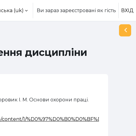
ська ‎(uk)‎
Ви зараз зареєстровані як гість
ВХІД
Відк
ення дисципліни
Боровик І. М. Основи охорони праці.
6/mod_resource/content/1/%D0%97%D0%B0%D0