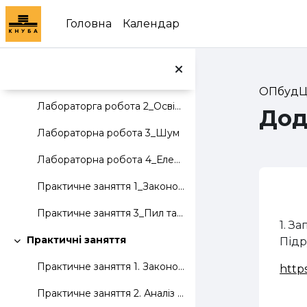
Перейти до головного вмісту
Головна
Календар
Лекція 8_ОП в будівництві
Відеозаписи до практичних занять та лабораторних робіт
Згорнути
Лабораторга робота 1_Мікроклімат
ОПбудЦ
Лабораторга робота 2_Освітлення
Дод
Лабораторна робота 3_Шум
Лабораторна робота 4_Електробезпека
Практичне заняття 1_Законодавство з ОП
Сх
Практичне заняття 3_Пил та хімічні речовини
1. З
Практичні заняття
Підр
Згорнути
Практичне заняття 1. Законодавство з ОП.
htt
Практичне заняття 2. Аналіз рівня виробничого травматизму на підприємстві.