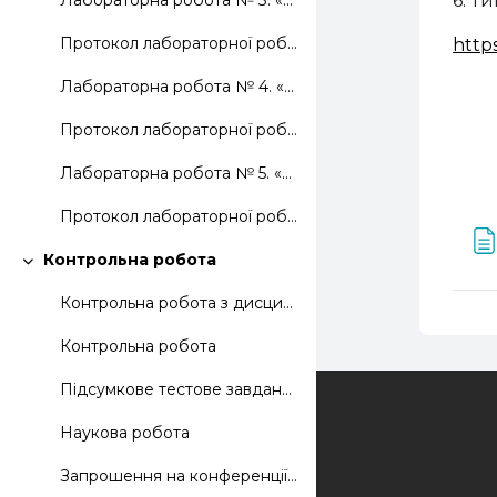
6. Т
Лабораторна робота № 3. «Дослідження та оцінка шуму та вібрації на виробництві»
Протокол лабораторної роботи № 3.
http
Лабораторна робота № 4. «Дослідження та оцінка стану електробезпеки на робочих місцях»
Протокол лабораторної роботи № 4.
Лабораторна робота № 5. «Надання першої долікарської допомоги постраждалим в умовах виробництва»
Протокол лабораторної роботи № 5.
Контрольна робота
Згорнути
Контрольна робота з дисципліни
Контрольна робота
Підсумкове тестове завдання
Зворотній зв'язок
Наукова робота
Запрошення на конференції та вимоги до тез доповідей