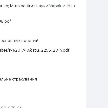
нько; М-во освіти і науки України; Нац.
98.pdf
 основных понятий.
sites/171/2017/10/dstu_2293_2014.pdf
іальне страхування