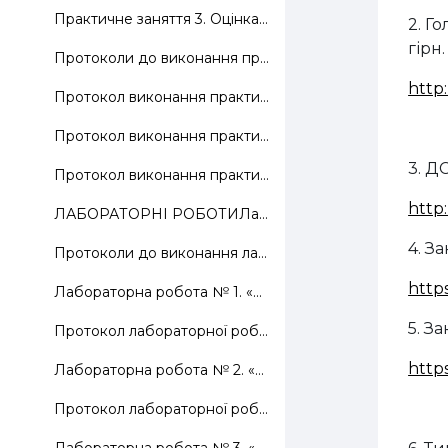
Практичне заняття 3. Оцінка впливу хімічних речовин та пилу на організм працівників.
2.
Го
гірн.
Протоколи до виконання практичних занять.
http
Протокол виконання практичного заняття № 1.
Протокол виконання практичного заняття № 2.
3. Д
Протокол виконання практичного заняття № 3.
http
ЛАБОРАТОРНІ РОБОТИЛабораторні роботи виконуються з...
4. З
Протоколи до виконання лабораторних робіт.
http
Лабораторна робота № 1. «Дослідження та оцінка впливу параметрів мікроклімату на організм працівників»
5. З
Протокол лабораторної роботи № 1
https
Лабораторна робота № 2. «Дослідження та оцінка виробничого освітлення»
Протокол лабораторної роботи № 2.