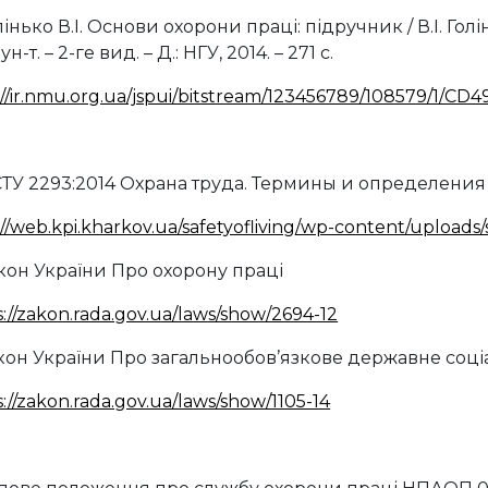
лінько В.І. Основи охорони праці: підручник / В.І. Голі
 ун-т. – 2-ге вид. – Д.: НГУ, 2014. – 271 с.
://ir.nmu.org.ua/jspui/bitstream/123456789/108579/1/CD4
СТУ 2293:2014 Охрана труда. Термины и определения
://web.kpi.kharkov.ua/safetyofliving/wp-content/uploads/
акон України Про охорону праці
s://zakon.rada.gov.ua/laws/show/2694-12
акон України Про загальнообов’язкове державне соц
://zakon.rada.gov.ua/laws/show/1105-14