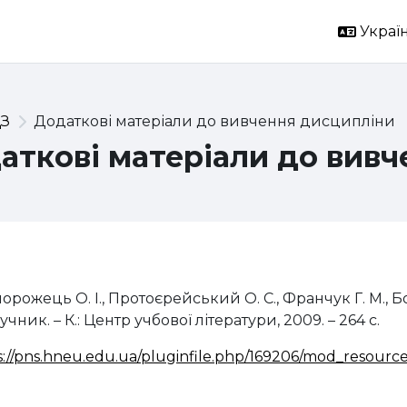
Україн
З
Додаткові матеріали до вивчення дисципліни
аткові матеріали до вивч
ема розділу
апорожець О. І., Протоєрейський О. С., Франчук Г. М., 
учник. – К.: Центр учбової літератури, 2009. – 264 с.
ps://pns.hneu.edu.ua/pluginfile.php/16920