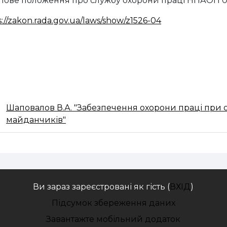
ипове положення про службу охорони праці НПАОП 0.
s://zakon.rada.gov.ua/laws/show/z1526-04
Шаповалов В.А. "Забезпечення охорони праці при о
Веб-сторінка
майданчиків"
Ви зараз зареєстровані як гість (
ВХІД
)
Підсумок збереження даних
Завантажте мобільний додаток