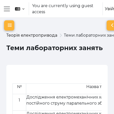
Skip to main content
You are currently using guest
Уві
access
Side panel
Open course index
O
Теорія електропривода
Теми лабораторних зан
Теми лабораторних занять
Section outline
№
Назва теми
Дослідження електромеханічних харак
1
постійного струму паралельного збудж
Дослідження електромеханічних характ