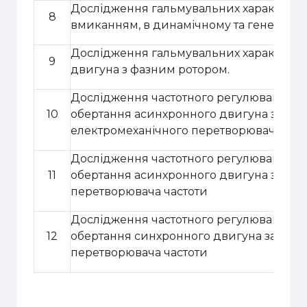
Дослідження гальмувальних характери
8
вмиканням, в динамічному та генерато
Дослідження гальмувальних характери
9
двигуна з фазним ротором.
Дослідження частотного регулювання ку
10
обертання асинхронного двигуна за до
електромеханічного перетворювача час
Дослідження частотного регулювання ку
11
обертання асинхронного двигуна за до
перетворювача частоти
Дослідження частотного регулювання ку
12
обертання синхронного двигуна за доп
перетворювача частоти