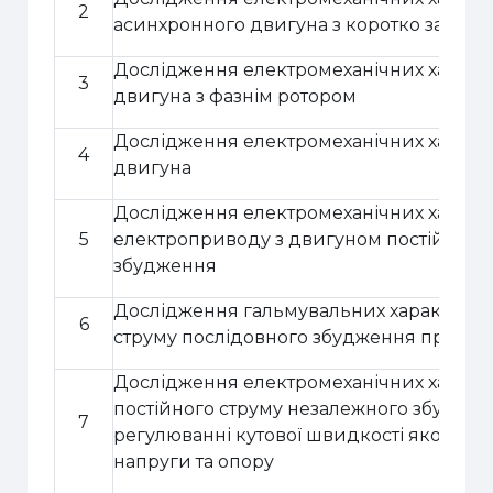
2
асинхронного двигуна з коротко замкн
Дослідження електромеханічних характ
3
двигуна з фазнім ротором
Дослідження електромеханічних характ
4
двигуна
Дослідження електромеханічних характ
5
електроприводу з
двигуном постійного
збудження
Дослідження гальмувальних характери
6
струму послідовного збудження при ди
Дослідження електромеханічних харак
постійного струму незалежного збудже
7
регулюванні кутової швидкості якоря з
напруги та опору