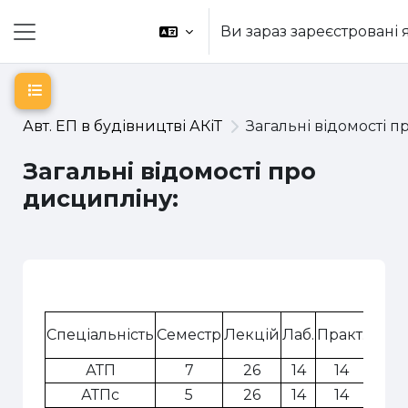
Перейти до головного вмісту
Ви зараз зареєстровані я
Бокова панель
Відкритий покажчик курсу
Авт. ЕП в будівництві АКіТ
Загальні відомості п
Загальні відомості про
дисципліну:
Схема розділу
Спеціальність
Семестр
Лекцій
Лаб.
Практ.
Само
АТП
7
26
14
14
81
АТПс
5
26
14
14
81