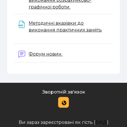
виконання розрахунково-
Файл
графічної роботи
Методичні вказівки до
Файл
виконання практичних занять
Форум новин
Зворотній зв'язок
Ви зараз зареєстровані як гість (
ВХІД
)