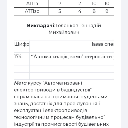
АТПз
7
2
10
10
113
АТПзс
5
4
8
8
115
Викладачі
: Голенков Геннадій
Михайлович
Шифр
Назва спеціальн
“
Автоматизація
,
комп
’
ютерно-інтегровані
174
Мета
курсу “Автоматизовані
електроприводи в будіндустрії”
спрямована на отримання студентами
знань, достатніх для проектування і
експлуатації електроприводів
технологічним процесам будівельної
індустрії та промисловості будівельних