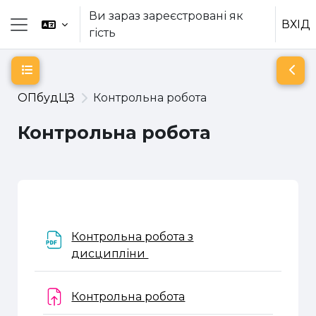
Перейти до головного вмісту
Ви зараз зареєстровані як
ВХІД
гість
Бокова панель
Відкритий покажчик курсу
Відк
ОПбудЦЗ
Контрольна робота
Контрольна робота
Схема розділу
Контрольна робота з
Файл
дисципліни
Завдання
Контрольна робота