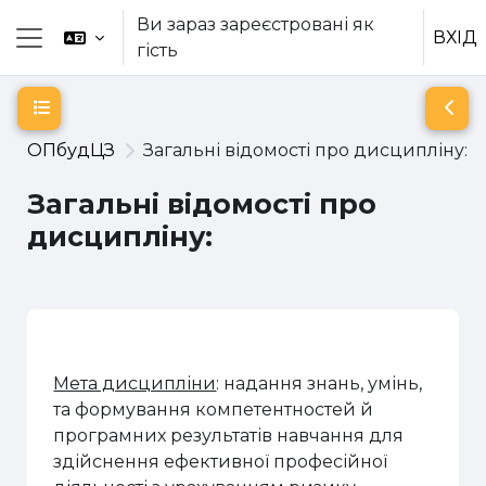
Перейти до головного вмісту
Ви зараз зареєстровані як
ВХІД
гість
Бокова панель
Відкритий покажчик курсу
Відк
ОПбудЦЗ
Загальні відомості про дисципліну:
Загальні відомості про
дисципліну:
Схема розділу
Мета дисципліни
: надання знань, умінь,
та формування компетентностей й
програмних результатів навчання для
здійснення ефективної професійної