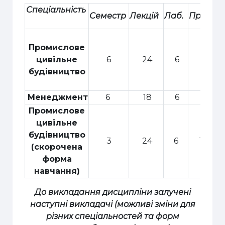
Спеціальність
Семестр
Лекцій
Лаб.
Практ.
Промислове
цивільне
6
24
6
10
будівництво
Менеджмент
6
18
6
6
Промислове
цивільне
будівництво
3
24
6
10
(скорочена
форма
навчання)
До викладання дисципліни залучені
наступні викладачі (можливі зміни для
різних спеціальностей та форм