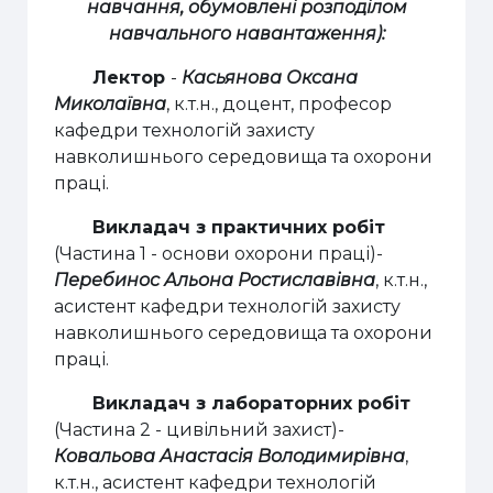
навчання, обумовлені розподілом
навчального навантаження):
Лектор
-
Касьянова Оксана
Миколаївна
, к.т.н., доцент, професор
кафедри технологій захисту
навколишнього середовища та охорони
праці.
Викладач з практичних робіт
(Частина 1 - основи охорони праці)-
Перебинос Альона Ростиславівна
, к.т.н.,
асистент кафедри технологій захисту
навколишнього середовища та охорони
праці.
Викладач з лабораторних робіт
(Частина 2 - цивільний захист)-
Ковальова Анастасія Володимирівна
,
к.т.н., асистент кафедри технологій