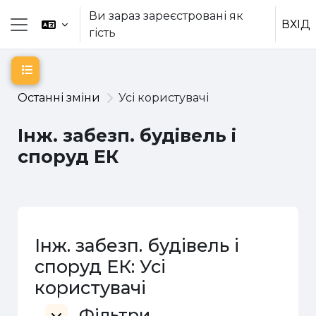
Перейти до головного вмісту
Ви зараз зареєстровані як
ВХІД
гість
Бокова панель
Відкритий покажчик курсу
Останні зміни
Усі користувачі
Інж. забезп. будівель і
споруд ЕК
Інж. забезп. будівель і
споруд ЕК: Усі
користувачі
Фільтри
Фільтри