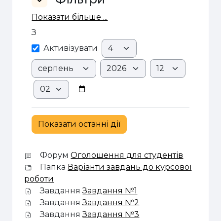
Фільтри
Показати більше ...
З
З
День
Активізувати
Місяць
Рік
Година
Хвилина
Форум
Оголошення для студентів
Папка
Варіанти завдань до курсової
роботи
Завдання
Завдання №1
Завдання
Завдання №2
Завдання
Завдання №3