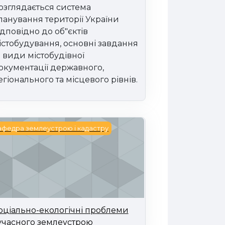
озглядається система
ланування території України
ідповідно до об"єктів
істобудування, основні завдання
а види містобудівної
окументації державного,
егіонального та місцевого рівнів.
ціально-екологічні проблеми сучасного землеустро
афедра землеустрою і кадастру
оціально-екологічні проблеми
учасного землеустрою