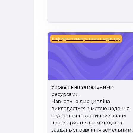
Управління земельними ресурс
Кафедра землеустрою і кадастру
Управління земельними
ресурсами
Навчальна дисципліна
викладається з метою надання
студентам теоретичних знань
щодо принципів, методів та
завдань управління земельним