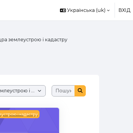
Українська ‎(uk)‎
ВХІД
ра землеустрою і кадастру
Пошук курсів
Пошук курсів
абезпечення девелоперської діяльності (вибіркова)
устрою і кадастру