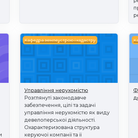
р
п
р
ами
Управління нерухомістю
Фі
Кафедра землеустрою і кадастру
К
Управління нерухомістю
Ф
Розглянуті законодавче
д
забезпечення, цілі та задачі
управління нерухомістю як виду
девелоперської діяльності.
Охарактеризована структура
и
керуючої компанії та її