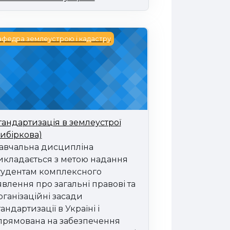
андартизація в землеустрої (вибіркова)
афедра землеустрою і кадастру
тандартизація в землеустрої
вибіркова)
авчальна дисципліна
икладається з метою надання
тудентам комплексного
явлення про загальні правові та
рганізаційні засади
тандартизації в Україні і
прямована на забезпечення