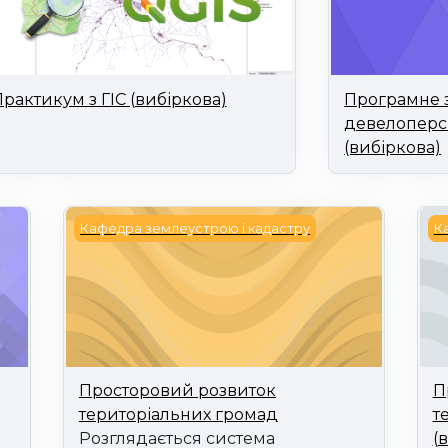
рактикум з ГІС (вибіркова)
Програмне 
девелоперсь
(вибіркова)
ова територій
Просторовий розвиток територіальних гро
Пр
Кафедра землеустрою і кадастру
К
Просторовий розвиток
П
територіальних громад
т
Розглядається система
(