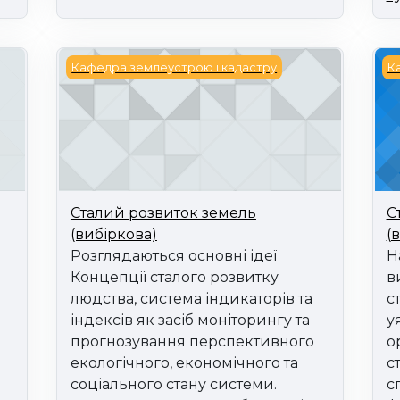
сучасного землеустрою (вибіркова)
Сталий розвиток земель (вибіркова)
Ст
Кафедра землеустрою і кадастру
К
Сталий розвиток земель
С
(вибіркова)
(
Розглядаються основні ідеї
Н
Концепції сталого розвитку
в
людства, система індикаторів та
с
індексів як засіб моніторингу та
у
прогнозування перспективного
о
екологічного, економічного та
с
соціального стану системи.
с