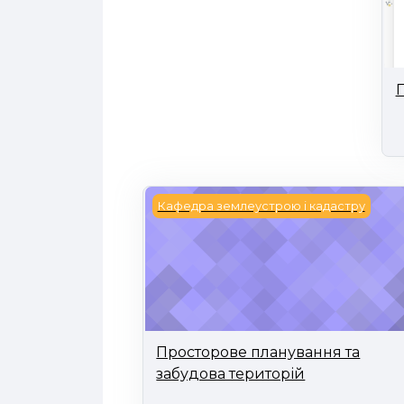
П
Просторове планування та забуд
Кафедра землеустрою і кадастру
Просторове планування та
забудова територій