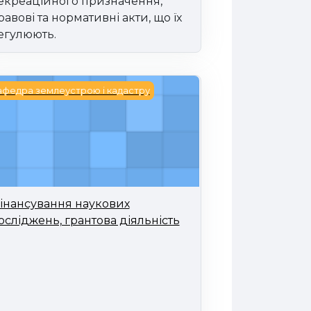
екреаційного призначення,
равові та нормативні акти, що їх
егулюють.
нансування наукових досліджень, грантова діяльніс
афедра землеустрою і кадастру
інансування наукових
осліджень, грантова діяльність