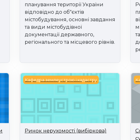
планування території України
Р
відповідно до об"єктів
п
містобудування, основні завдання
в
та види містобудівної
м
документації державного,
т
регіонального та місцевого рівнів.
д
р
 оптимізації землекористування
Ринок нерухомості (вибіркова)
Со
Кафедра землеустрою і кадастру
К
и
Ринок нерухомості (вибіркова)
С
с