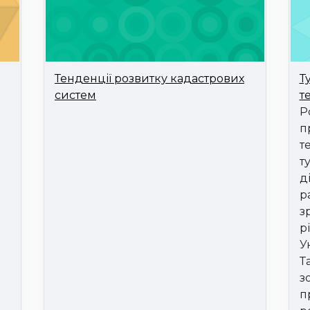
Тенденції розвитку кадастрових
Т
систем
т
Р
п
т
т
д
р
з
р
У
Т
з
п