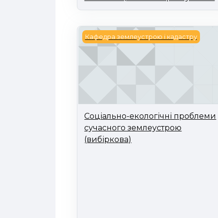
Соціально-екологічні проблеми 
Кафедра землеустрою і кадастру
Соціально-екологічні проблеми
сучасного землеустрою
(вибіркова)