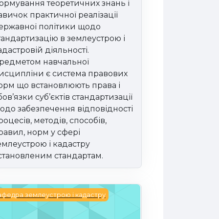
ормування теоретичних знань і
авичок практичної реалізації
ержавної політики щодо
тандартизацію в землеустрою і
адастровій діяльності.
редметом навчальної
исципліни є система правових
орм що встановлюють права і
бов’язки суб’єктів стандартизації
одо забезпечення відповідності
роцесів, методів, способів,
равил, норм у сфері
емлеустрою і кадастру
становленим стандартам.
ристичне районування територій
афедра землеустрою і кадастру