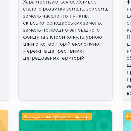
Характеризуються особливості
ф
сталого розвитку земель, зокрема,
н
земель населених пунктів,
д
сільськогосподарських земель,
с
земель природно-заповідного
к
фонду та з історико-культурною
П
цінністю; територій екологічної
д
мережі та депресивних і
н
деградованих територій.
о
щ
п
п
з
в
Тенденції розвитку кадастрових систем
Ту
Кафедра землеустрою і кадастру
К