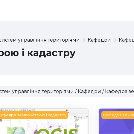
систем управління територіями
Кафедри
Кафед
ою і кадастру
рактикум з ГІС (вибіркова)
Програмне з
афедра землеустрою і кадастру
Кафедра земле