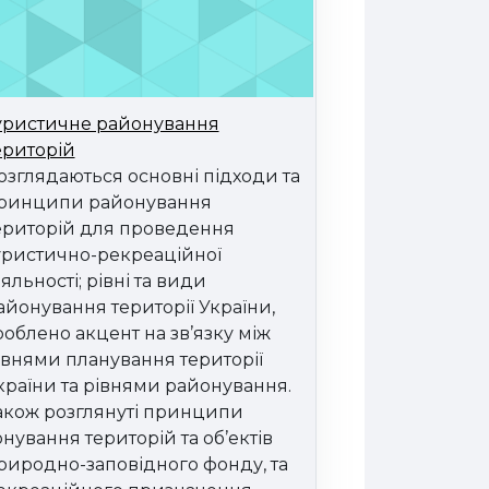
уристичне районування
ериторій
озглядаються основні підходи та
ринципи районування
ериторій для проведення
уристично-рекреаційної
іяльності; рівні та види
айонування території України,
роблено акцент на зв’язку між
івнями планування території
країни та рівнями районування.
акож розглянуті принципи
онування територій та об’ектів
риродно-заповідного фонду, та