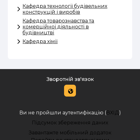
Кафедра технології будівельних
конструкцій і виробів
Кафедра товарознавства та
комерційної діяльності в
будівництві
Кафедра хімії
Зворотній зв'язок
Ви не пройшли аутентифікацію (
ВХІД
)
Підсумок збереження даних
Завантажте мобільний додаток