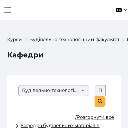
Перейти до головного вмісту
Бокова панель
Курси
Будівельно-технологічний факультет
Кафедри
Пошук ку
Розділи сайту
Пошук курс
/Розгорнути все
Кафедра будівельних матеріалів