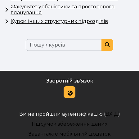
Факультет урбаністики та просторового
планування
Курси інших структурних підрозділів
Пошук курсів
Пошук курс
Зворотній зв'язок
Ви не пройшли аутентифікацію (
ВХІД
)
Підсумок збереження даних
Завантажте мобільний додаток