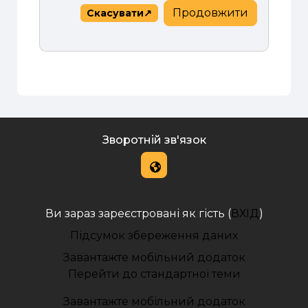
Продовжити
Скасувати
Зворотній зв'язок
Ви зараз зареєстровані як гість (
ВХІД
)
Підсумок збереження даних
Завантажте мобільний додаток
Перейти до стандартної теми
Завантажте мобільний додаток