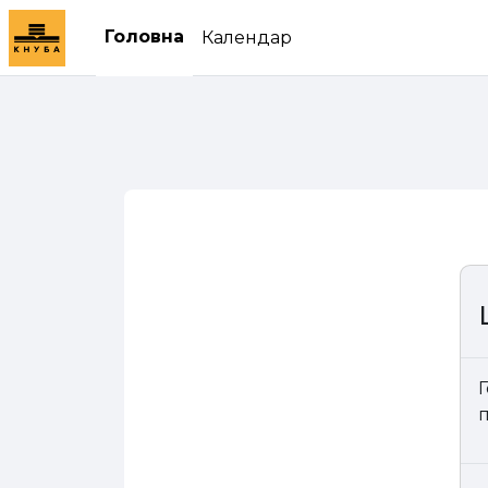
Перейти до головного вмісту
Головна
Календар
Г
п