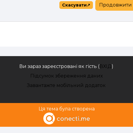
Продовжити
Скасувати
Ви зараз зареєстровані як гість (
ВХІД
)
Підсумок збереження даних
Завантажте мобільний додаток
Ця тема була створена