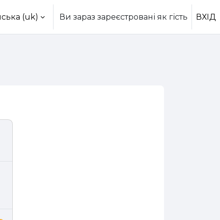
ська ‎(uk)‎
Ви зараз зареєстровані як гість
ВХІД