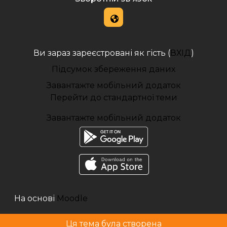
Ви зараз зареєстровані як гість (
ВХІД
)
Підсумок збереження даних
Завантажте мобільний додаток
Перейти до стандартної теми
Завантажте мобільний додаток
На основі
Moodle
Ця тема була створена