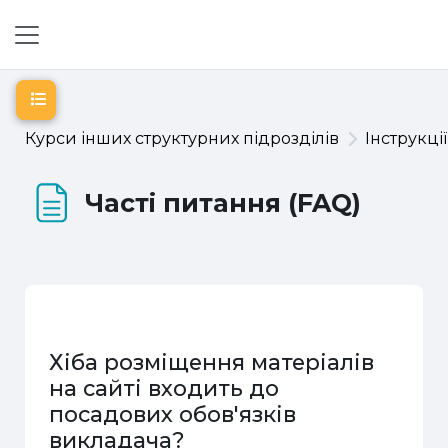
Перейти до головного вмісту
Бокова панель
Відкритий покажчик курсу
Курси інших структурних підрозділів
Інструкці
Часті питання (FAQ)
Хіба розміщення матеріалів
на сайті входить до
посадових обов'язків
викладача?