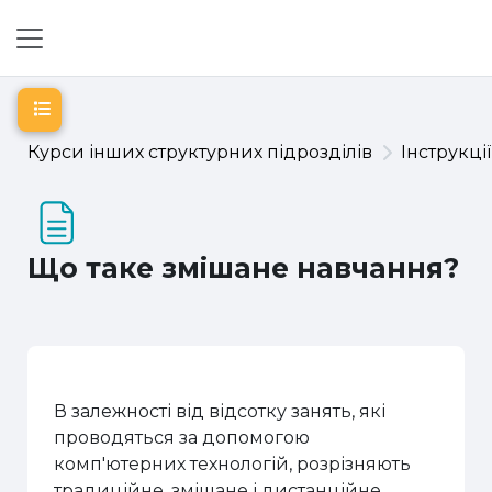
Перейти до головного вмісту
Бокова панель
Відкритий покажчик курсу
Курси інших структурних підрозділів
Інструкці
Що таке змішане навчання?
В залежності від відсотку занять, які
проводяться за допомогою
комп'ютерних технологій, розрізняють
традиційне, змішане і дистанційне