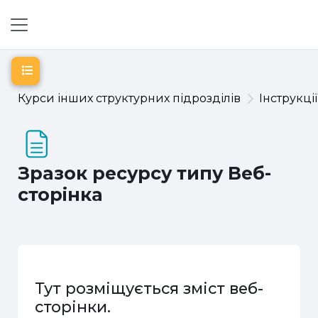
Перейти до головного вмісту
Бокова панель
Відкритий покажчик курсу
Курси інших структурних підрозділів
Інструкці
Зразок ресурсу типу Веб-
сторінка
Тут розміщується зміст веб-
сторінки.