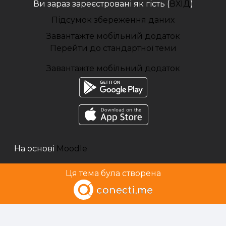
Ви зараз зареєстровані як гість (
ВХІД
)
Підсумок збереження даних
Завантажте мобільний додаток
Перейти до стандартної теми
Завантажте мобільний додаток
На основі
Moodle
Ця тема була створена