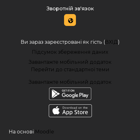
Зворотній зв'язок
Ви зараз зареєстровані як гість (
ВХІД
)
Підсумок збереження даних
Завантажте мобільний додаток
Перейти до стандартної теми
Завантажте мобільний додаток
На основі
Moodle