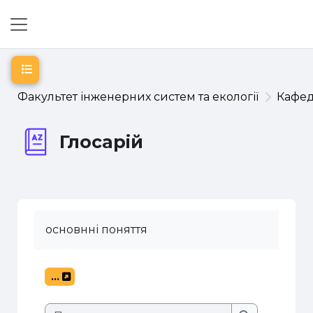
Перейти до головного вмісту
Бокова панель
Відкритий покажчик курсу
Факультет інженерних систем та екології
Кафе
Глосарій
основнні поняття
...
Експорт записів
Пошук