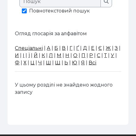
Пошук
Повнотекстовий пошук
Огляд глосарія за алфавітом
Спеціальні
|
А
|
Б
|
В
|
Г
|
Ґ
|
Д
|
Е
|
Є
|
Ж
|
З
|
И
|
І
|
Ї
|
Й
|
К
|
Л
|
М
|
Н
|
О
|
П
|
Р
|
С
|
Т
|
У
|
Ф
|
Х
|
Ц
|
Ч
|
Ш
|
Щ
|
Ь
|
Ю
|
Я
|
Всі
У цьому розділі не знайдено жодного
запису