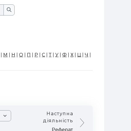
Пошук
Пошук
|
М
|
Н
|
О
|
П
|
Р
|
С
|
Т
|
У
|
Ф
|
Х
|
Ц
|
Ч
|
Наступна
діяльність
Реферат