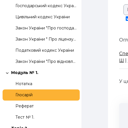
Господарський кодекс України
Цивільний кодекс України
Закон України "Про господарські товариства"
Закон України " Про ліцензування окремих видів господарської діяльності"
Огл
Податковий кодекс України
Спе
Ш
|
Закон України "Про відновлення платоспроможності боржника або визнання його банкрутом"
Модуль № 1.
Згорнути
У ц
Нотатка
Глосарій
Реферат
Тест № 1.