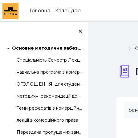
Перейти до головного вмісту
Головна
Календар
Основне методичне забезпечення дисципліни
К
Згорнути
Спеціальність Семестр Лекцій Лаб. Практ....
навчальна програма з комерційного права
ОГОЛОШЕННЯ для студентів групи ТКД 31: перед п...
методичні рекомендації до оформлення індивідуального завдання
Теми рефератів з комерційного права
осн
лекції з комерційного права
Перездача пропущених занять з комерційного права.