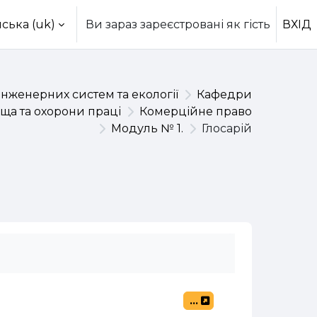
ська ‎(uk)‎
Ви зараз зареєстровані як гість
ВХІД
інженерних систем та екології
Кафедри
ща та охорони праці
Комерційне право
Модуль № 1.
Глосарій
...
Експорт записів