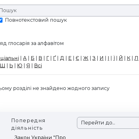
Повнотекстовий пошук
яд глосарія за алфавітом
ціальні
|
А
|
Б
|
В
|
Г
|
Ґ
|
Д
|
Е
|
Є
|
Ж
|
З
|
И
|
І
|
Ї
|
Й
|
К
|
Л
Щ
|
Ь
|
Ю
|
Я
|
Всі
ьому розділі не знайдено жодного запису
Попередня
Перейти до...
діяльність
Закон України "Про