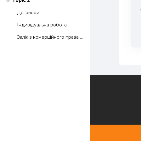
Topic 2
Згорнути
Договори
Індивідуальна робота
Залік з комерційного права відбудеться 27 грудня 2...
Зворотній зв'язок