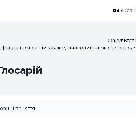
Україн
Факультет 
афедра технологій захисту навколишнього середови
Глосарій
овнні поняття