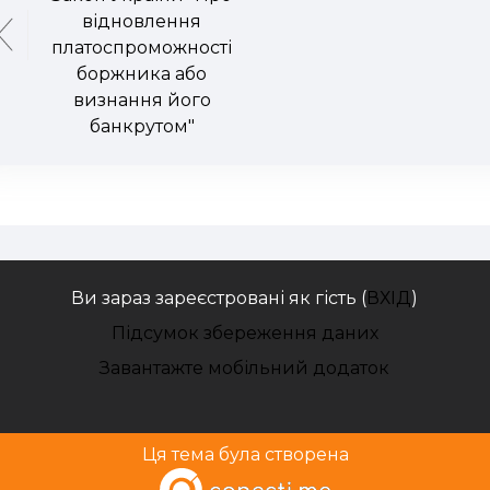
відновлення
платоспроможності
боржника або
визнання його
банкрутом"
Ви зараз зареєстровані як гість (
ВХІД
)
Підсумок збереження даних
Завантажте мобільний додаток
Ця тема була створена